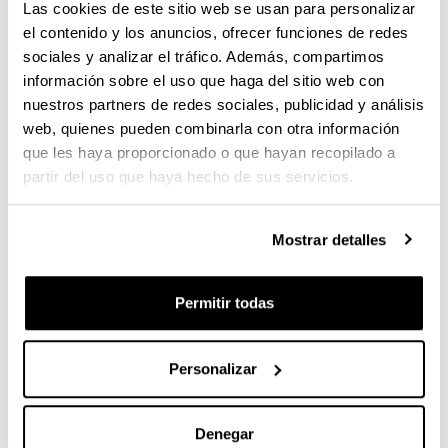
Las cookies de este sitio web se usan para personalizar
educación.
el contenido y los anuncios, ofrecer funciones de redes
Se han graduado un total de 428 personas.
sociales y analizar el tráfico. Además, compartimos
información sobre el uso que haga del sitio web con
En el
, 102;
Grado de Educación social
nuestros partners de redes sociales, publicidad y análisis
En el
, 143;
Grado de Educación Infantil
web, quienes pueden combinarla con otra información
que les haya proporcionado o que hayan recopilado a
En el
, 183.
Grado de Educación Primaria
partir del uso que haya hecho de sus servicios.
El
lo
Máster Universitario en Psicodidáctica
han concluido 20 personas.
El
Master Universitario en Tecnología,
Mostrar detalles
, lo han concluido 11
Aprendizaje y Educación
personas
Permitir todas
Por otra parte, serán reconocidas con el premio
extraordinario de su promoción:
Personalizar
: Miren Benigno Vélez y Ane
Educación Social
Alonso Ramirez
Denegar