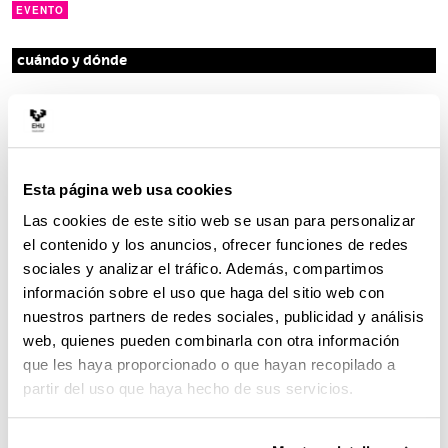
EVENTO
cuándo y dónde
14/10/2020, 12:00
l
Aula Magna
u
Sarriena
. -
48940
-
Leioa-Erandio
(Bizkaia)
g
a
r
Esta página web usa cookies
Las cookies de este sitio web se usan para personalizar
el contenido y los anuncios, ofrecer funciones de redes
sociales y analizar el tráfico. Además, compartimos
información sobre el uso que haga del sitio web con
nuestros partners de redes sociales, publicidad y análisis
web, quienes pueden combinarla con otra información
que les haya proporcionado o que hayan recopilado a
partir del uso que haya hecho de sus servicios.