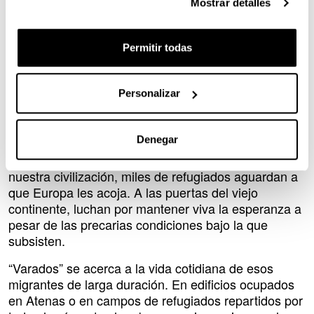
Mostrar detalles
Descripción
El
miércoles, 13 de octubre, a las 20:00h, en el
(Salón El Carmen. Plaza Indautxu) y
Cineclub FAS
Permitir todas
el
jueves, 14 de octubre, a las 12:00h., en el Aula
se proyectará el documental
Magna de la UPV/EHU
“Varados. Una historia de solidaridad, lucha y
Personalizar
esperanza” de la directora y guionista Helena
Taberna. Un documental que ha recibido numerosos
reconocimientos y valoraciones positiva de la crítica.
Denegar
En el Mediterráneo, el mar sobre el que se fundó
nuestra civilización, miles de refugiados aguardan a
que Europa les acoja. A las puertas del viejo
continente, luchan por mantener viva la esperanza a
pesar de las precarias condiciones bajo la que
subsisten.
“Varados” se acerca a la vida cotidiana de esos
migrantes de larga duración. En edificios ocupados
en Atenas o en campos de refugiados repartidos por