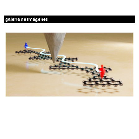
galería de imágenes
R
e
p
r
e
s