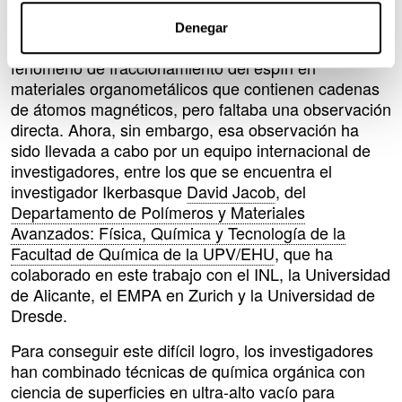
complicada por varios motivos, empezando por el
hecho de que no existen materiales
Denegar
unidimensionales. Había evidencia indirecta del
fenómeno de fraccionamiento del espín en
materiales organometálicos que contienen cadenas
de átomos magnéticos, pero faltaba una observación
directa. Ahora, sin embargo, esa observación ha
sido llevada a cabo por un equipo internacional de
investigadores, entre los que se encuentra el
investigador Ikerbasque
David Jacob
, del
Departamento de Polímeros y Materiales
Avanzados: Física, Química y Tecnología de la
Facultad de Química de la UPV/EHU
, que ha
colaborado en este trabajo con el INL, la Universidad
de Alicante, el EMPA en Zurich y la Universidad de
Dresde.
Para conseguir este difícil logro, los investigadores
han combinado técnicas de química orgánica con
ciencia de superficies en ultra-alto vacío para