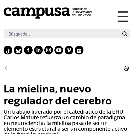
Abr
Saltar al contenido principal
me
pri
F
L
I
Y
V
F
T
B
a
i
n
o
i
l
i
l
c
n
s
u
m
i
k
u
e
k
t
t
e
c
t
e
b
e
a
u
o
k
o
s
La mielina, nuevo
o
d
g
b
r
k
k
o
i
r
e
regulador del cerebro
y
k
n
a
Un trabajo liderado por el catedrático de la EHU
m
Carlos Matute refuerza un cambio de paradigma
en neurociencia: la mielina pasa de ser un
elemento estructural a ser un componente activo