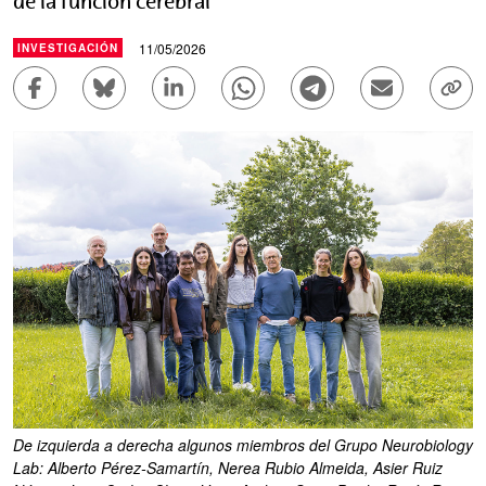
de la función cerebral
11/05/2026
INVESTIGACIÓN
Compartir en Facebook - (Abre una nueva ventana)
Compartir en Bluesky - (Abre una nueva ve
Compartir en Linkedin - (Abre una 
Compartir en Whatsapp - (A
Compartir en Telegr
Enviar por c
Copi
De izquierda a derecha algunos miembros del Grupo Neurobiology
Lab: Alberto Pérez-Samartín, Nerea Rubio Almeida, Asier Ruiz