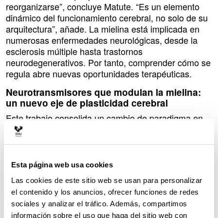
reorganizarse”, concluye Matute. “Es un elemento
dinámico del funcionamiento cerebral, no solo de su
arquitectura”, añade. La mielina está implicada en
numerosas enfermedades neurológicas, desde la
esclerosis múltiple hasta trastornos
neurodegenerativos. Por tanto, comprender cómo se
regula abre nuevas oportunidades terapéuticas.
Neurotransmisores que modulan la mielina:
un nuevo eje de plasticidad cerebral
Este trabajo consolida un cambio de paradigma en
neurociencia: la mielina, además de facilitar la
transmisión de señales, participa activamente en la
plasticidad del cerebro, guiada por la propia
actividad neuronal. La plasticidad cerebral se refiere
Esta página web usa cookies
a la capacidad del cerebro para reorganizarse y
Las cookies de este sitio web se usan para personalizar
adaptarse a nuevas situaciones y estímulos, creando
el contenido y los anuncios, ofrecer funciones de redes
nuevas estructuras y conexiones neuronales. Pero,
sociales y analizar el tráfico. Además, compartimos
¿cómo se regula este proceso en el cerebro adulto?
información sobre el uso que haga del sitio web con