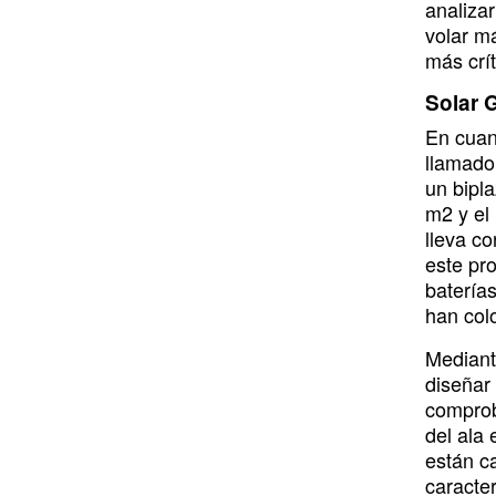
analiza
o
i
r
e
y
volar m
k
n
a
más crít
m
Solar G
En cuan
llamado
un bipl
m2 y el
lleva c
este pro
baterías
han colo
Mediant
diseñar
comprob
del ala
están ca
caracter