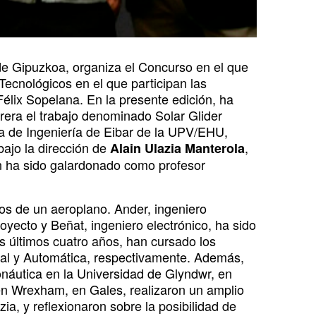
 de Gipuzkoa, organiza el Concurso en el que
Tecnológicos en el que participan las
élix Sopelana. En la presente edición, ha
rera el trabajo denominado Solar Glider
la de Ingeniería de Eibar de la UPV/EHU,
ajo la dirección de
,
Alain Ulazia Manterola
n ha sido galardonado como profesor
cos de un aeroplano. Ander, ingeniero
yecto y Beñat, ingeniero electrónico, ha sido
os últimos cuatro años, han cursado los
ial y Automática, respectivamente. Además,
onáutica en la Universidad de Glyndwr, en
en Wrexham, en Gales, realizaron un amplio
ia, y reflexionaron sobre la posibilidad de