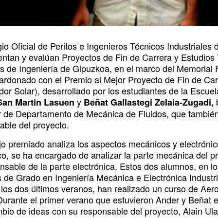
io Oficial de Peritos e Ingenieros Técnicos Industriales
entan y evalúan Proyectos de Fin de Carrera y Estudios 
s de Ingeniería de Gipuzkoa, en el marco del Memorial F
lardonado con el Premio al Mejor Proyecto de Fin de Car
dor Solar), desarrollado por los estudiantes de la Escue
y
b
San Martin Lasuen
Beñat Gallastegi Zelaia-Zugadi,
r de Departamento de Mecánica de Fluidos, que tambié
able del proyecto.
ajo premiado analiza los aspectos mecánicos y electróni
o, se ha encargado de analizar la parte mecánica del pro
onsable de la parte electrónica. Estos dos alumnos, en l
s de Grado en Ingeniería Mecánica e Electrónica Industr
 los dos últimos veranos, han realizado un curso de Aer
Durante el primer verano que estuvieron Ander y Beñat 
bio de ideas con su responsable del proyecto, Alain Ulaz