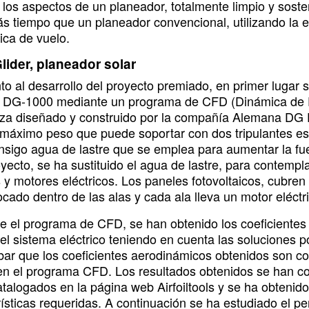
r los aspectos de un planeador, totalmente limpio y sost
ás tiempo que un planeador convencional, utilizando la e
ica de vuelo.
lider, planeador solar
to al desarrollo del proyecto premiado, en primer lugar 
 DG-1000 mediante un programa de CFD (Dinámica de F
aza diseñado y construido por la compañía Alemana DG F
 máximo peso que puede soportar con dos tripulantes e
onsigo agua de lastre que se emplea para aumentar la fue
yecto, se ha sustituido el agua de lastre, para contempla
 y motores eléctricos. Los paneles fotovoltaicos, cubren 
cado dentro de las alas y cada ala lleva un motor eléctr
e el programa de CFD, se han obtenido los coeficientes a
 el sistema eléctrico teniendo en cuenta las soluciones 
ar que los coeficientes aerodinámicos obtenidos son cor
 en el programa CFD. Los resultados obtenidos se han co
talogados en la página web Airfoiltools y se ha obtenido
ísticas requeridas. A continuación se ha estudiado el per