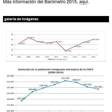
Más información del Barómetro 2015,
aquí
.
galería de imágenes
I
n
d
i
c
e
d
e
t