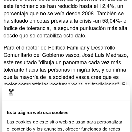
este fenómeno se han reducido hasta el 12,4%, un
porcentaje que no se veía desde 2008. También se
ha situado en cotas previas a la crisis -un 58,04%- el
índice de tolerancia, la segunda puntuación más alta
desde que se contabiliza este dato.
Para el director de Política Familiar y Desarrollo
Comunitario del Gobierno vasco, José Luis Madrazo,
este resultado "dibuja un panorama cada vez más
tolerante hacia las personas inmigrantes, y confirma
que la mayoría de la sociedad vasca cree que es
mejor compartir las costumbres y las tradiciones". El
porcentaje de personas que creen que a la población
inmigrante irregular habría que expulsarla desciende
en 2014 y 2015 hasta un 10,8%, una cifra
sensiblemente inferior al 16,6% de 2013 o al 21,3%
Esta página web usa cookies
de 2012.
Las cookies de este sitio web se usan para personalizar
el contenido y los anuncios, ofrecer funciones de redes