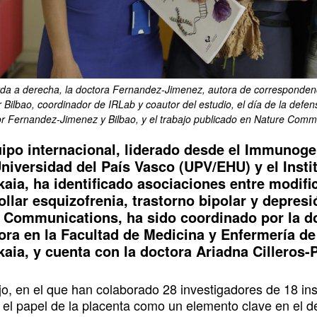
rda a derecha, la doctora Fernandez-Jimenez, autora de correspondencia
r Bilbao, coordinador de IRLab y coautor del estudio, el día de la defens
por Fernandez-Jimenez y Bilbao, y el trabajo publicado en Nature Comm
ipo internacional, liderado desde el Immunoge
Universidad del País Vasco (UPV/EHU) y el Insti
kaia, ha identificado asociaciones entre modifi
ollar esquizofrenia, trastorno bipolar y depres
 Communications, ha sido coordinado por la d
ora en la Facultad de Medicina y Enfermería d
kaia, y cuenta con la doctora Ariadna Cilleros-
ajo, en el que han colaborado 28 investigadores de 18 in
 el papel de la placenta como un elemento clave en el de