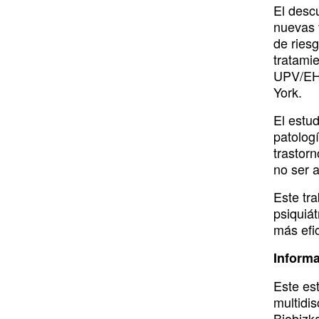
El desc
nuevas v
de ries
tratami
UPV/EHU
York.
El estu
patologí
trastor
no ser 
Este tra
psiquiát
más efi
Inform
Este es
multidi
Biobizk