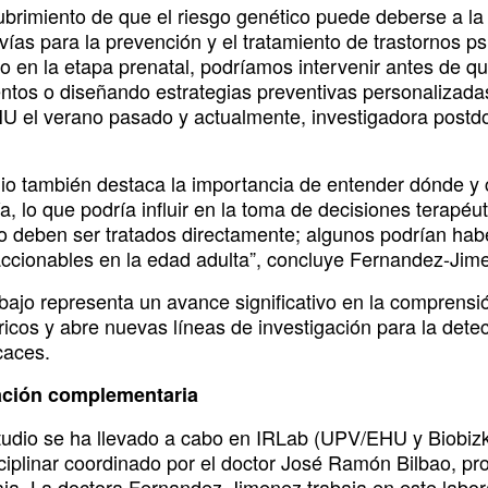
ubrimiento de que el riesgo genético puede deberse a la
ías para la prevención y el tratamiento de trastornos psi
go en la etapa prenatal, podríamos intervenir antes de 
entos o diseñando estrategias preventivas personalizadas
 el verano pasado y actualmente, investigadora postdoc
dio también destaca la importancia de entender dónde y 
a, lo que podría influir en la toma de decisiones terapé
no deben ser tratados directamente; algunos podrían habe
accionables en la edad adulta”, concluye Fernandez-Jim
bajo representa un avance significativo en la comprensió
ricos y abre nuevas líneas de investigación para la dete
caces.
ación complementaria
tudio se ha llevado a cabo en IRLab (UPV/EHU y Biobizk
sciplinar coordinado por el doctor José Ramón Bilbao, p
aia. La doctora Fernandez-Jimenez trabaja en este labo