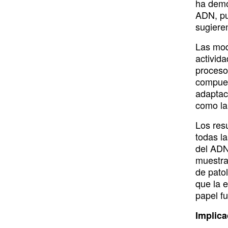
k
k
ha demo
o
i
r
e
y
ADN, pu
sugieren
k
n
a
m
Las mod
activid
proceso
compues
adaptaci
como la
Los resu
todas l
del ADN 
muestra
de patol
que la e
papel f
Implica