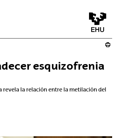
adecer esquizofrenia
revela la relación entre la metilación del
na)
va ventana)
a nueva ventana)
ico - (Abre una nueva ventana)
re una nueva ventana)