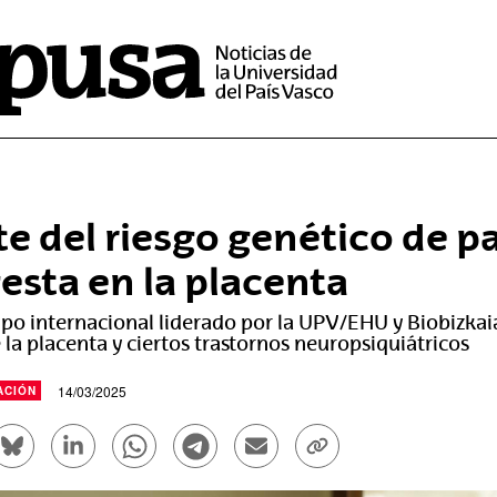
te del riesgo genético de p
gesta en la placenta
po internacional liderado por la UPV/EHU y Biobizkaia 
la placenta y ciertos trastornos neuropsiquiátricos
14/03/2025
ACIÓN
rtir en Facebook - (Abre una nueva ventana)
Compartir en Bluesky - (Abre una nueva ventana)
Compartir en Linkedin - (Abre una nueva venta
Compartir en Whatsapp - (Abre una nue
Compartir en Telegram - (Abre un
Enviar por correo electrón
Copiar enlace - (Ab