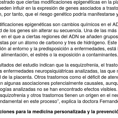
strado que ciertas modificaciones epigenéticas en la pl
eden influir en la expresión de genes asociados a trasto
, por tanto, que el riesgo genético podría manifestarse y
ificaciones epigenéticas son cambios químicos en el AD
ad de los genes sin alterar su secuencia. Una de las más
 en el que a ciertas regiones del ADN se añaden grupos
tas por un átomo de carbono y tres de hidrógeno. Este m
ón al entorno y la predisposición a enfermedades, está i
 alimentación, el estrés o la exposición a contaminantes
ltados del estudio indican que la esquizofrenia, el trast
as enfermedades neuropsiquiátricas analizadas, las que 
de la placenta. Otros trastornos como el déficit de aten
n algunas asociaciones potencialmente causales, aunqu
ogías analizadas no se han encontrado efectos visibles. 
squizofrenia y otros trastornos tienen un origen en el n
undamental en este proceso”, explica la doctora Fernan
ciones para la medicina personalizada y la prevenci