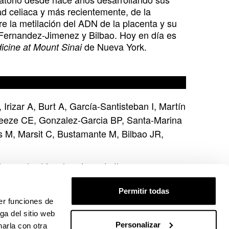
d celiaca y más recientemente, de la
bre la metilación del ADN de la placenta y su
e Fernandez-Jimenez y Bilbao. Hoy en día es
de Nueva York.
icine at Mount Sinai
Irizar A, Burt A, García-Santisteban I, Martín
eeze CE, Gonzalez-Garcia BP, Santa-Marina
s M, Marsit C, Bustamante M, Bilbao JR,
ion and schizophrenia and other
Permitir todas
er funciones de
ga del sitio web
Personalizar
arla con otra