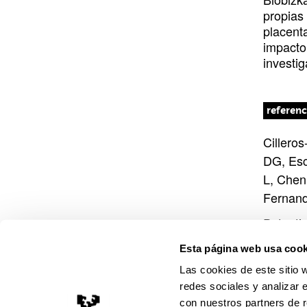
propias
placenta
impacto
investig
referenc
Cillero
DG, Esc
L, Chen
Fernan
Potenti
neuropsy
Esta página web usa cook
Nature
Las cookies de este sitio 
redes sociales y analizar 
DOI
: 1
con nuestros partners de r