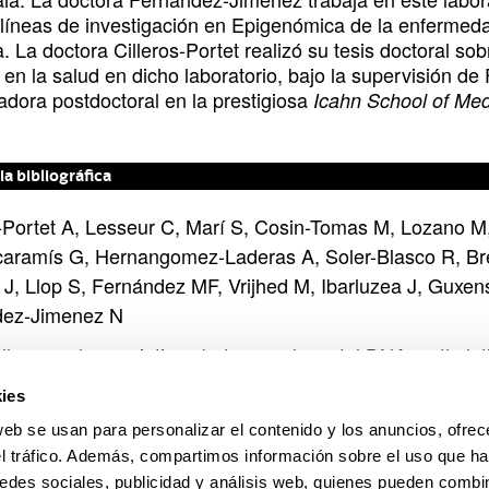
 líneas de investigación en Epigenómica de la enfermeda
. La doctora Cilleros-Portet realizó su tesis doctoral so
 en la salud en dicho laboratorio, bajo la supervisión d
adora postdoctoral en la prestigiosa
Icahn School of Med
ia bibliográfica
s-Portet A, Lesseur C, Marí S, Cosin-Tomas M, Lozano M, 
aramís G, Hernangomez-Laderas A, Soler-Blasco R, Br
 J, Llop S, Fernández MF, Vrijhed M, Ibarluzea J, Guxen
dez-Jimenez N
ally causal associations between placental DNA methylat
chiatric disorders.
ies
 Communications 2025
web se usan para personalizar el contenido y los anuncios, ofrec
el tráfico. Además, compartimos información sobre el uso que ha
0.1038/s41467-025-57760-3
edes sociales, publicidad y análisis web, quienes pueden combin