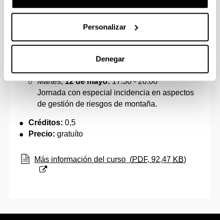
Lugar:
Centro Carlos Santamaría,
Aula 4
Fechas:
Personalizar
Martes,
5 de mayo:
17:30 - 20:00
Jornada con protocolos de actuación en caso
de emergencia y procedimientos seguros en la
Denegar
montaña.
Martes,
12 de mayo:
17:30 - 20:00
Jornada con especial incidencia en aspectos
de gestión de riesgos de montaña.
Créditos:
0,5
Precio:
gratuíto
(Abre una nueva ventana)
Más información del curso
(
PDF
, 92,47
KB
)