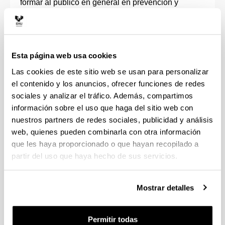
formar al público en general en prevención y
primeros auxilios en montaña.
Los objetivos van dirigidos a la potenciación de las
actividades de AUTOPROTECCIÓN en materia
Esta página web usa cookies
deseguridad, entre las que se encuentra la
Las cookies de este sitio web se usan para personalizar
seguridad en la montaña ya que son miles de
el contenido y los anuncios, ofrecer funciones de redes
vascos y vascas los usuarios habituales de la
misma, produciéndose alrededor de cuatrocientas
sociales y analizar el tráfico. Además, compartimos
intervenciones al año del Sistema Vasco de
información sobre el uso que haga del sitio web con
Atención de Emergencias para la atención o
nuestros partners de redes sociales, publicidad y análisis
rescate de las personas accidentadas o en
web, quienes pueden combinarla con otra información
situación de riesgo en ese ámbito.
que les haya proporcionado o que hayan recopilado a
partir del uso que haya hecho de sus servicios.
Es por ello que el objeto de la presente formación
va dirigida a la comunidad universitaria de la EHU.
Mostrar detalles
La actividad formativa tiene una duración de cinco
horas de formación específica en seguridad y
prevención de riesgos en montaña.
Permitir todas