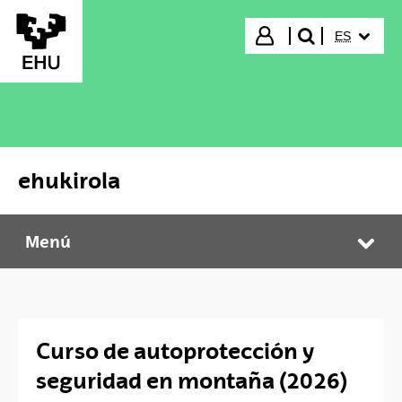
Saltar al contenido principal
IDIOMA S
Iniciar sesión
ES
buscar"
ehukirola
Menú
ehukirola
Abr
Curso de autoprotección y
seguridad en montaña (2026)