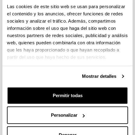
enediSYST
Las cookies de este sitio web se usan para personalizar
Se encarga de analizar los sistemas activos para
el contenido y los anuncios, ofrecer funciones de redes
el acondicionamiento térmico de edificios
sociales y analizar el tráfico. Además, compartimos
(calefacción y refrigeración), la producción de
información sobre el uso que haga del sitio web con
ACS y los sistemas ventilación mecánica. Se
nuestros partners de redes sociales, publicidad y análisis
investiga la hibridación de las instalaciones
web, quienes pueden combinarla con otra información
convencionales y renovables, a través de
que les haya proporcionado o que hayan recopilado a
diferentes criterios de optimización mediante el
desarrollo de herramientas específicas, en
partir del uso que haya hecho de sus servicios.
muchos casos basadas en datos experimentales.
Mostrar detalles
Permitir todas
enediTES
Personalizar
Se centra en el diseño y caracterización de
materiales de cambio de fase destinados al
desarrollo de soluciones de almacenamiento de
Denegar