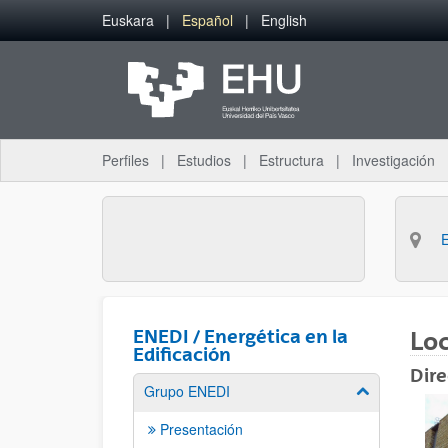
Saltar al contenido principal
Euskara
Español
English
Perfiles
Estudios
Estructura
Investigación
ENEDI / Energética en la
Loc
Edificación
Dire
Grupo ENEDI
Mostrar/ocult
Presentación