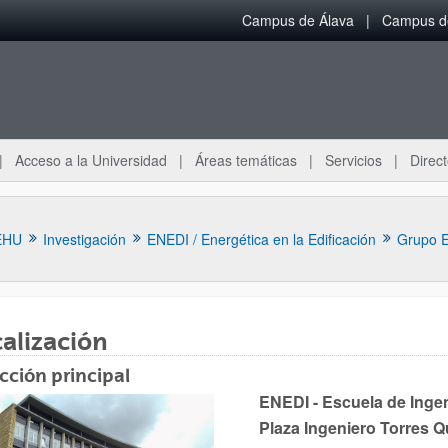
Campus de Álava
Campus de
Acceso a la Universidad
Áreas temáticas
Servicios
Direct
EHU
Investigación
ENEDI / Energética en la Edificación
Grupo 
alización
cción principal
ar subpáginas
ENEDI - Escuela de Ingen
Plaza Ingeniero Torres 