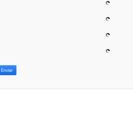
ar subpáginas
ar subpáginas
Enviar
ar subpáginas