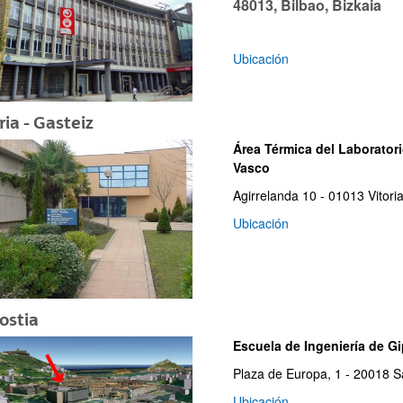
48013, Bilbao, Bizkaia
Ubicación
ria - Gasteiz
ar subpáginas
Área Térmica del Laboratori
Vasco
Agirrelanda 10 - 01013 Vitori
Ubicación
ostia
Escuela de Ingeniería de G
Plaza de Europa, 1 - 20018 S
ar subpáginas
Ubicación