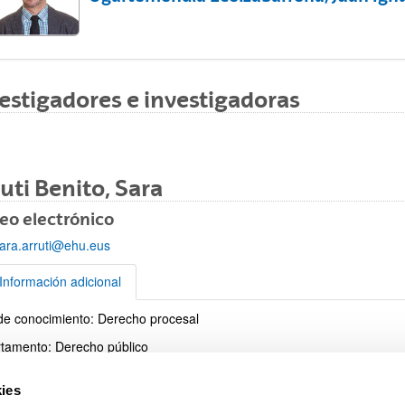
estigadores e investigadoras
ar subpáginas
uti Benito, Sara
eo electrónico
ara.arruti@ehu.eus
ar subpáginas
Información adicional
de conocimiento: Derecho procesal
rmación adicional
tamento: Derecho público
o: Facultad de Derecho
ies