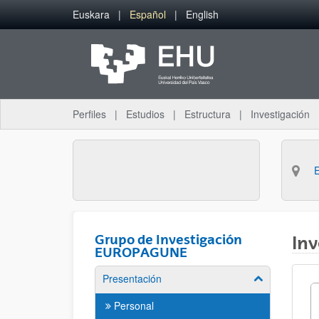
Saltar al contenido principal
Euskara
Español
English
Perfiles
Estudios
Estructura
Investigación
Grupo de Investigación
Inv
EUROPAGUNE
Presentación
Mostrar/ocult
Personal