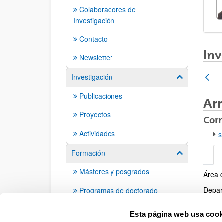
Colaboradores de
Investigación
Contacto
Inv
Newsletter
Investigación
Mostrar/ocult
Publicaciones
Arr
Proyectos
Corr
Actividades
s
Formación
Mostrar/ocult
Másteres y posgrados
Área 
Info
Depar
Programas de doctorado
Centr
Tesis doctorales
Esta página web usa cook