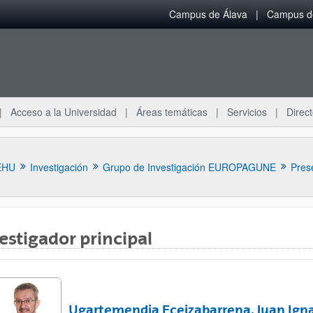
Campus de Álava
Campus de
Acceso a la Universidad
Áreas temáticas
Servicios
Direct
EHU
Investigación
Grupo de Investigación EUROPAGUNE
Pres
estigador principal
ar subpáginas
Ugartemendia Eceizabarrena, Juan Ign