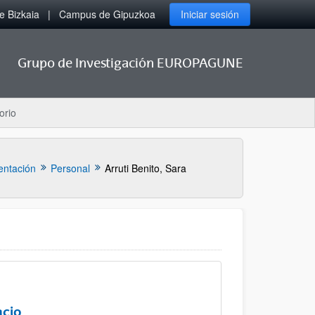
 Bizkaia
Campus de Gipuzkoa
Iniciar sesión
Grupo de Investigación EUROPAGUNE
orio
entación
Personal
Arruti Benito, Sara
acio