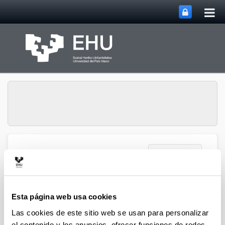
Abri
Saltar al contenido principal
me
prin
Abrir/cerrar m
Menú
Euskobarometro
Esta página web usa cookies
Las cookies de este sitio web se usan para personalizar
Calidad de la democracia y
el contenido y los anuncios, ofrecer funciones de redes