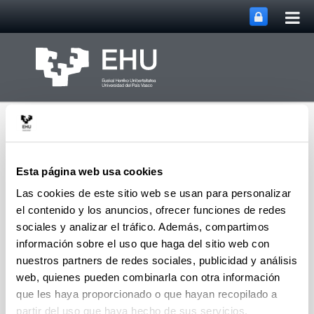
Abri
Saltar al contenido principal
me
prin
Esta página web usa cookies
Las cookies de este sitio web se usan para personalizar
el contenido y los anuncios, ofrecer funciones de redes
Grupo de Análisis
Abrir/cerrar m
Menú
Matricial y Aplicaciones
sociales y analizar el tráfico. Además, compartimos
información sobre el uso que haga del sitio web con
nuestros partners de redes sociales, publicidad y análisis
web, quienes pueden combinarla con otra información
Proyectos
que les haya proporcionado o que hayan recopilado a
partir del uso que haya hecho de sus servicios.