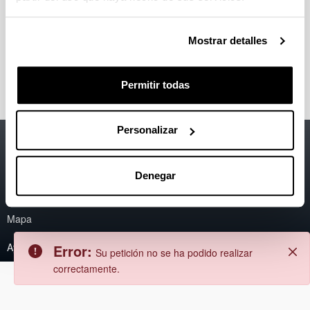
Error
Atrás
Error:
No se ha podido encontrar el
Cerrar
Mostrar detalles
contenido.
Permitir todas
Personalizar
Accesibilidad
EHU
Información legal
Denegar
Contacto
Mapa
Ayuda
Error:
Su petición no se ha podido realizar
correctamente.