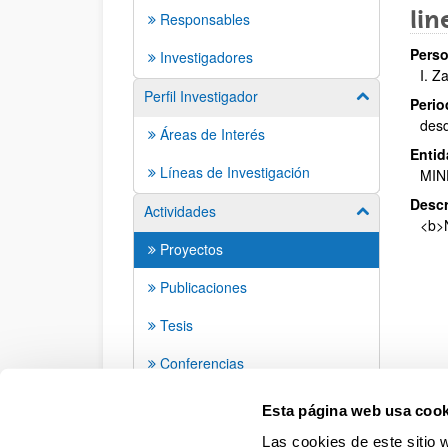
lin
Responsables
Perso
Investigadores
I. Z
Perfil Investigador
Mostrar/ocult
Perio
des
Áreas de Interés
Entid
Líneas de Investigación
MIN
Descr
Actividades
Mostrar/ocult
<b>N
Proyectos
Publicaciones
Tesis
Conferencias
Seminarios
Esta página web usa cook
Las cookies de este sitio 