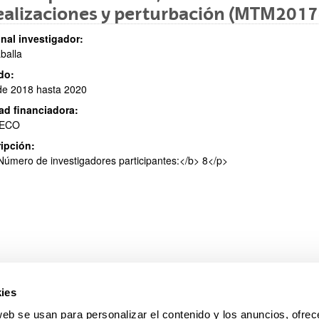
ealizaciones y perturbación (MTM201
nal investigador:
aballa
ar subpáginas
do:
de 2018 hasta 2020
ad financiadora:
ECO
ipción:
ar subpáginas
úmero de investigadores participantes:</b> 8</p>
ies
web se usan para personalizar el contenido y los anuncios, ofrec