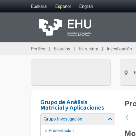
Saltar al contenido principal
Euskara
Español
English
Perfiles
Estudios
Estructura
Investigación
Grupo de Análisis
Pr
Matricial y Aplicaciones
Grupo Investigación
Mostrar/ocult
Presentación
Mod