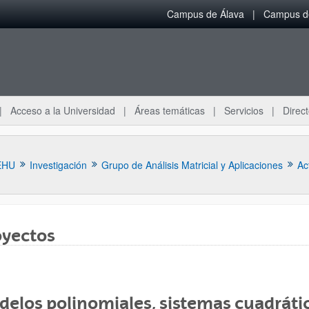
Campus de Álava
Campus de
Acceso a la Universidad
Áreas temáticas
Servicios
Direct
EHU
Investigación
Grupo de Análisis Matricial y Aplicaciones
Ac
oyectos
ar subpáginas
elos polinomiales, sistemas cuadrátic