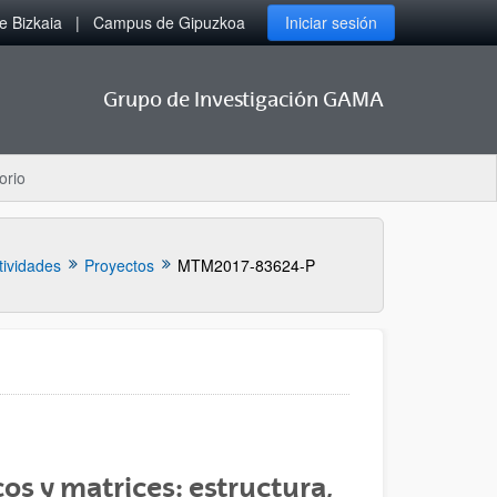
 Bizkaia
Campus de Gipuzkoa
Iniciar sesión
Grupo de Investigación GAMA
orio
tividades
Proyectos
MTM2017-83624-P
os y matrices: estructura,