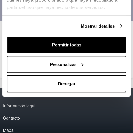
que les haya proporcionado o que hayan recopilado a
partir del uso que haya hecho de sus servicios.
Mostrar detalles
Card Title example
This is an example of quick text to fill the body of the card with
Permitir todas
some content in order to present it properly in page. We hope
you like it.
Personalizar
Go Somewhere
Denegar
Accesibilidad
EHU
Información legal
Contacto
Mapa