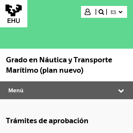
Saltar al contenido principal
IDIOMA S
Iniciar sesión
ES
buscar"
Grado en Náutica y Transporte
Marítimo (plan nuevo)
Menú
Grado en Náutica y Transporte Marítimo (plan nuevo)
Abr
Trámites de aprobación