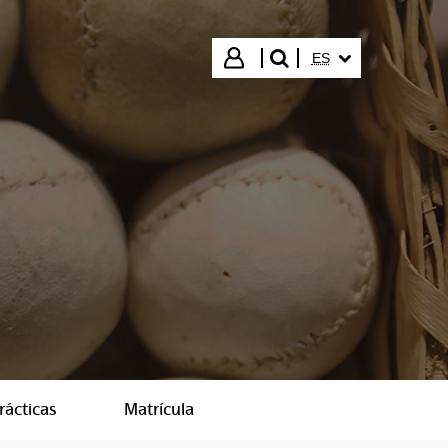
IDIOMA SELECCIO
Iniciar sesión
ES
buscar"
rácticas
Matrícula