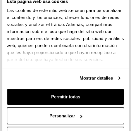
Esta página web usa cookies
compuestos orgánicos. El cromatógrafo de gases es un
6890N GC (Agilent Technologies) equipado con un
Las cookies de este sitio web se usan para personalizar
muestreador automático. El espectrómetro de masas
el contenido y los anuncios, ofrecer funciones de redes
(MSD 5973, Agilent Technologies) está formado por un
sociales y analizar el tráfico. Además, compartimos
analizador de masas cuadrupolo de baja resolución. El
información sobre el uso que haga del sitio web con
instrumento permite la ionización de los analitos
nuestros partners de redes sociales, publicidad y análisis
mediante ionización electrónica y la adquisición se
web, quienes pueden combinarla con otra información
puede hacer mediante un barrido de
fullscan
o la
que les haya proporcionado o que hayan recopilado a
monitorización selectiva de iones. La adquisición de
datos se realiza con el software ChemStationTM
partir del uso que haya hecho de sus servicios.
mientras que el procesado de los mismos se lleva a
cabo en el software MassHunterTM el cual integra la
librería de espectros NIST permitiendo el uso del
Mostrar detalles
instrumento en enfoques dirigidos y análisis de
sospechosos.
Permitir todas
Personalizar