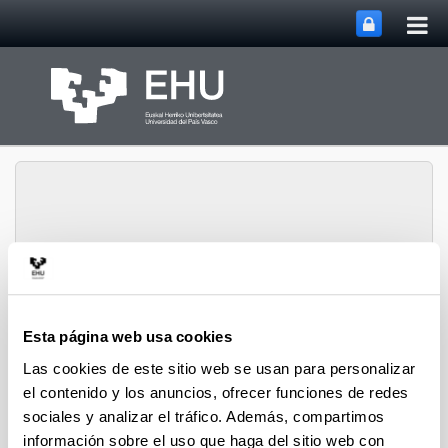
Abri
Saltar al contenido principal
me
prin
Abrir/cerrar m
Menú
IBeA
Esta página web usa cookies
Las cookies de este sitio web se usan para personalizar
Rotavapor
el contenido y los anuncios, ofrecer funciones de redes
sociales y analizar el tráfico. Además, compartimos
Tres rotavapores (Hei-Vap Core, Heidolph Instruments)
para la evaporación de disolventes en muestras o
información sobre el uso que haga del sitio web con