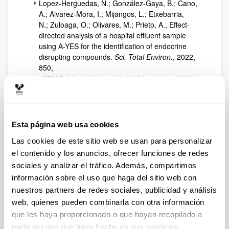
Lopez-Herguedas, N.; González-Gaya, B.; Cano,
A.; Alvarez-Mora, I.; Mijangos, L.; Etxebarria,
N.; Zuloaga, O.; Olivares, M.; Prieto, A., Effect-
directed analysis of a hospital effluent sample
using A-YES for the identification of endocrine
disrupting compounds.
Sci. Total Environ.
, 2022,
850,
157985.
https://doi.org/10.1016/j.scitotenv.2022.1
57985
Lopez-Herguedas, N.; González-Gaya, B.; Cano,
A.; Alvarez-Mora, I.; Mijangos, L.; Etxebarria,
N.; Zuloaga, O.; Olivares, M.; Prieto, A., Effect-
Esta página web usa cookies
Directed Analysis in Hospital Effluent Waters
Las cookies de este sitio web se usan para personalizar
Using A-Yes Bioassay for the Identification of
Endocrine Disrupting Compounds, SSRN, 2022,
el contenido y los anuncios, ofrecer funciones de redes
SSRN
:
https://ssrn.com/abstract=4060471
or
http
sociales y analizar el tráfico. Además, compartimos
s://doi.org/10.2139/ssrn.4060471
información sobre el uso que haga del sitio web con
Lopez-Herguedas, N.; González-Gaya,
nuestros partners de redes sociales, publicidad y análisis
B.; Castelblanco-Boyacá, N.; Rico, A.; Etxebarria,
web, quienes pueden combinarla con otra información
N.; Olivares, M.; Prieto, A.; Zuloaga, O.,
que les haya proporcionado o que hayan recopilado a
Characterization of the contamination fingerprint
partir del uso que haya hecho de sus servicios.
of wastewater treatment plant effluents in the