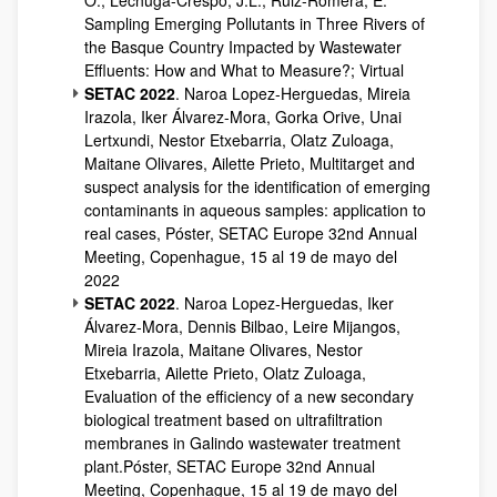
O.; Lechuga-Crespo, J.L.; Ruiz-Romera, E.
Sampling Emerging Pollutants in Three Rivers of
the Basque Country Impacted by Wastewater
Effluents: How and What to Measure?; Virtual
SETAC 2022
. Naroa Lopez-Herguedas, Mireia
Irazola, Iker Álvarez-Mora, Gorka Orive, Unai
Lertxundi, Nestor Etxebarria, Olatz Zuloaga,
Maitane Olivares, Ailette Prieto, Multitarget and
suspect analysis for the identification of emerging
contaminants in aqueous samples: application to
real cases, Póster, SETAC Europe 32nd Annual
Meeting, Copenhague, 15 al 19 de mayo del
2022
SETAC 2022
. Naroa Lopez-Herguedas, Iker
Álvarez-Mora, Dennis Bilbao, Leire Mijangos,
Mireia Irazola, Maitane Olivares, Nestor
Etxebarria, Ailette Prieto, Olatz Zuloaga,
Evaluation of the efficiency of a new secondary
biological treatment based on ultrafiltration
membranes in Galindo wastewater treatment
plant.Póster, SETAC Europe 32nd Annual
Meeting, Copenhague, 15 al 19 de mayo del