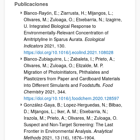
Publicaciones
Blanco-Rayón, E.; Ziarrusta, H.; Mijangos, L.;
Olivares, M.; Zuloaga, O.; Etxebarria, N.; Izagirre,
U. Integrated Biological Response to
Environmentally-Relevant Concentration of
Amitriptyline in Sparus Aurata.
Ecological
Indicators
2021, 130.
https://doi.org/10.1016/j.ecolind.2021.108028
Blanco-Zubiaguirre, L.; Zabaleta, I.; Prieto, A.;
Olivares, M.; Zuloaga, O.; Elizalde, M. P.
Migration of Photoinitiators, Phthalates and
Plasticizers from Paper and Cardboard Materials
into Different Simulants and Foodstuffs.
Food
Chemistry
2021, 344.
https://doi.org/10.1016/j.foodchem.2020.128597
González-Gaya, B.; Lopez-Herguedas, N.; Bilbao,
D.; Mijangos, L.; Iker, A. M.; Etxebarria, N.;
Irazola, M.; Prieto, A.; Olivares, M.; Zuloaga, O.
Suspect and Non-Target Screening: The Last
Frontier in Environmental Analysis.
Analytical
Methods
2021, 13 (16), 1876–1904.