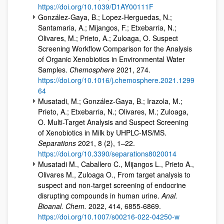
https://doi.org/10.1039/D1AY00111F
González-Gaya, B.; Lopez-Herguedas, N.;
Santamaria, A.; Mijangos, F.; Etxebarria, N.;
Olivares, M.; Prieto, A.; Zuloaga, O. Suspect
Screening Workflow Comparison for the Analysis
of Organic Xenobiotics in Environmental Water
Samples.
Chemosphere
2021, 274.
https://doi.org/10.1016/j.chemosphere.2021.1299
64
Musatadi, M.; González-Gaya, B.; Irazola, M.;
Prieto, A.; Etxebarria, N.; Olivares, M.; Zuloaga,
O. Multi-Target Analysis and Suspect Screening
of Xenobiotics in Milk by UHPLC-MS/MS.
Separations
2021, 8 (2), 1–22.
https://doi.org/10.3390/separations8020014
Musatadi M., Caballero C., Mijangos L., Prieto A.,
Olivares M., Zuloaga O., From target analysis to
suspect and non-target screening of endocrine
disrupting compounds in human urine.
Anal.
Bioanal. Chem.
2022, 414, 6855-6869.
https://doi.org/10.1007/s00216-022-04250-w