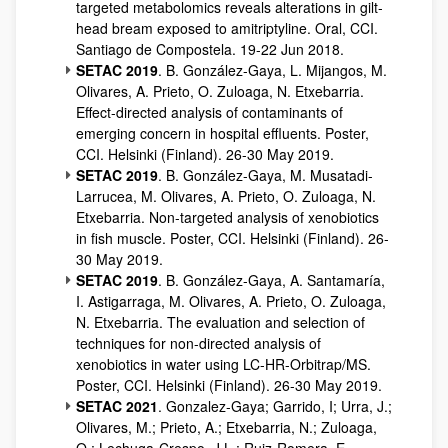
targeted metabolomics reveals alterations in gilt-
head bream exposed to amitriptyline. Oral, CCI.
Santiago de Compostela. 19-22 Jun 2018.
SETAC 2019
. B. González-Gaya, L. Mijangos, M.
Olivares, A. Prieto, O. Zuloaga, N. Etxebarria.
Effect-directed analysis of contaminants of
emerging concern in hospital effluents. Poster,
CCI. Helsinki (Finland). 26-30 May 2019.
SETAC 2019
. B. González-Gaya, M. Musatadi-
Larrucea, M. Olivares, A. Prieto, O. Zuloaga, N.
Etxebarria. Non-targeted analysis of xenobiotics
in fish muscle. Poster, CCI. Helsinki (Finland). 26-
30 May 2019.
SETAC 2019
. B. González-Gaya, A. Santamaría,
I. Astigarraga, M. Olivares, A. Prieto, O. Zuloaga,
N. Etxebarria. The evaluation and selection of
techniques for non-directed analysis of
xenobiotics in water using LC-HR-Orbitrap/MS.
Poster, CCI. Helsinki (Finland). 26-30 May 2019.
SETAC 2021
. Gonzalez-Gaya; Garrido, I; Urra, J.;
Olivares, M.; Prieto, A.; Etxebarria, N.; Zuloaga,