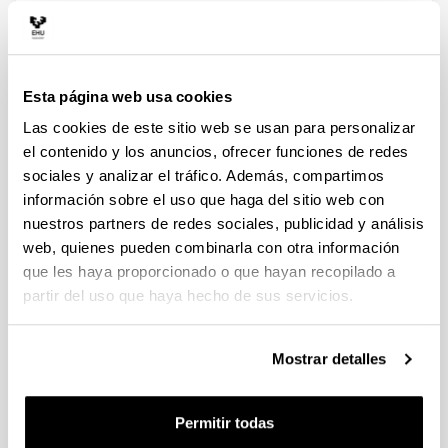
Edición 2019-2020
Esta página web usa cookies
Las cookies de este sitio web se usan para personalizar
el contenido y los anuncios, ofrecer funciones de redes
sociales y analizar el tráfico. Además, compartimos
información sobre el uso que haga del sitio web con
Jefe de proyectos de mejora,
nuestros partners de redes sociales, publicidad y análisis
estandarización e industria 4.0 en
web, quienes pueden combinarla con otra información
Gestamp
que les haya proporcionado o que hayan recopilado a
Desde que cursaba mis estudios de Ingeniero Industrial
partir del uso que haya hecho de sus servicios.
tuve la inquietud por completar mis conocimientos
ingenieriles con la visión del mundo
económico/financiero, creo que el postgrado da una
Mostrar detalles
gran ventaja competitiva para poder afrontar un mundo
profesional en el que la visión económica es
fundamental y toma casi más protagonismo que la
Permitir todas
técnica.