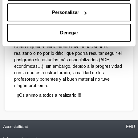
El contenido del mismo se ajustó perfectamente a mis
expectativas que eran adquirir un conocimiento más
Personalizar
profundo en macro-económica, entender el
funcionamiento de los mercados de valores y ser capaz
de valorar la rentabilidad de proyectos ingenieriles con
Denegar
ratios económicos entendiendo su significado.
Como Ingeniero inicialmente tuve dudas sobre si
realizarlo o no por lo difícil que podría resultar seguir el
postgrado sin estudios más especializados (ADE,
económicas…), sin embargo, debido a la progresividad
con la que está estructurado, la calidad de los
profesores y ponentes y al buen material no tuve
ningún problema.
¡¡¡Os animo a todos a realizarlo!!!!
Accesibilidad
EHU