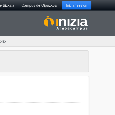
 Bizkaia
Campus de Gipuzkoa
Iniciar sesión
orio