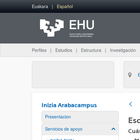
Saltar al contenido principal
Euskara
Español
Perfiles
Estudios
Estructura
Investigación
Inizia Arabacampus
Presentacion
Es
Servicios de apoyo
Mostrar/ocult
Cuá