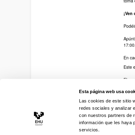
toma 
¡Ven 
Podéi
Apúnt
17:00
En ca
Este e
El pe
Regi
Esta página web usa cook
Direc
Las cookies de este sitio 
Más
redes sociales y analizar 
LUGAR
con nuestros partners de r
información que les haya 
servicios.