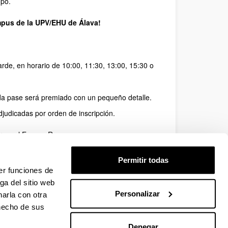
mpo.
mpus de la UPV/EHU de Álava!
arde, en horario de 10:00, 11:30, 13:00, 15:30 o
da pase será premiado con un pequeño detalle.
adjudicadas por orden de inscripción.
ar en el Escape Room.
Permitir todas
er funciones de
ga del sitio web
Personalizar
arla con otra
 hecho de sus
Denegar