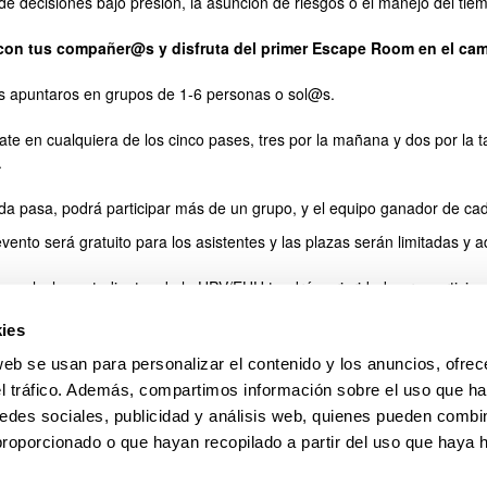
de decisiones bajo presión, la asunción de riesgos o el manejo del tie
con tus compañer@s y disfruta del primer Escape Room en el ca
s apuntaros en grupos de 1-6 personas o sol@s.
ate en cualquiera de los cinco pases, tres por la mañana y dos por la t
.
da pasa, podrá participar más de un grupo, y el equipo ganador de ca
vento será gratuito para los asistentes y las plazas serán limitadas y 
rsonal y los estudiantes de la UPV/EHU tendrán prioridad para particip
stro
ies
ción web:
https://forms.gle/HeitVdjw2Kr4C71p7
web se usan para personalizar el contenido y los anuncios, ofrec
 información
el tráfico. Además, compartimos información sobre el uso que ha
: Pabellón Universitario Los Apraiz, 1 01006 Vitoria-Gasteiz
edes sociales, publicidad y análisis web, quienes pueden combin
proporcionado o que hayan recopilado a partir del uso que haya