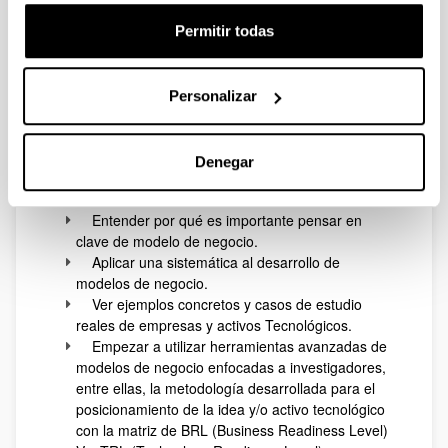
junio indicando nombre y apellidos de la persona
asistente y el grupo de investigación al que
Permitir todas
pertenece.
Taller gratuito. Las plazas son limitadas.
Personalizar
Objetivos:
Empezar a practicar el diseño de Modelos de
Denegar
Negocio enfocado a las investigaciones desde
TRL 0-1.
Entender por qué es importante pensar en
clave de modelo de negocio.
Aplicar una sistemática al desarrollo de
modelos de negocio.
Ver ejemplos concretos y casos de estudio
reales de empresas y activos Tecnológicos.
Empezar a utilizar herramientas avanzadas de
modelos de negocio enfocadas a investigadores,
entre ellas, la metodología desarrollada para el
posicionamiento de la idea y/o activo tecnológico
con la matriz de BRL (Business Readiness Level)