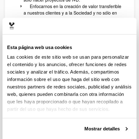
Enfocarnos en la creación de valor transferible
a nuestros clientes y a la Sociedad y no sólo en
generar conocimiento.
Aplicar la innovación abierta para aumentar el
valor a nuestros clientes en vez de desarrollos
exclusivamente internos. Se abre una
oportunidad de mejora y de cambio con la
Esta página web usa cookies
herramienta de generación de Modelos de
Las cookies de este sitio web se usan para personalizar
Negocio.
el contenido y los anuncios, ofrecer funciones de redes
sociales y analizar el tráfico. Además, compartimos
FECHA Y LUGAR:
El taller se desarrollará en dos
información sobre el uso que haga del sitio web con
sesiones:
nuestros partners de redes sociales, publicidad y análisis
15 de junio y 29 de junio en el Seminario 1 del
web, quienes pueden combinarla con otra información
Centro de investigación Lascaray Ikergunea.
que les haya proporcionado o que hayan recopilado a
Campus de Álava UPV/EHU. Avenida Miguel de
partir del uso que haya hecho de sus servicios.
Unamuno, nº3. Vitoria-Gasteiz.
HORARIO
: 08:00h.-15:00 h
INSCRIPCIONES:
Enviar un correo electrónico al
Mostrar detalles
email
(izaskun@bicaraba.eus) antes del 12 de