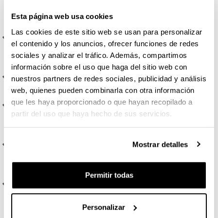
social de la persona que ejerce la abogacía o la
Esta página web usa cookies
procura.
Las cookies de este sitio web se usan para personalizar
RCO4-Reconocer las situaciones de conflicto de
el contenido y los anuncios, ofrecer funciones de redes
intereses que pueden producirse en la práctica
sociales y analizar el tráfico. Además, compartimos
profesional.
información sobre el uso que haga del sitio web con
RCO5-Identificar las técnicas de resolución de
nuestros partners de redes sociales, publicidad y análisis
conflictos más pertinentes en cada situación y contexto.
web, quienes pueden combinarla con otra información
que les haya proporcionado o que hayan recopilado a
RCO6-Formular los requerimientos de prestación y
partir del uso que haya hecho de sus servicios.
organización determinantes para el asesoramiento
jurídico y representación procesal.
Mostrar detalles
RCO7-Determinar la instancia administrativa o
jurisdiccional y la acción o actuación procedentes para
la defensa de los derechos de la clientela.
Permitir todas
RCO8-Reconocer el instrumento jurídico procedente
para representar a los interesados ante terceros, ante
las administraciones públicas y ante los órganos
Personalizar
jurisdiccionales.