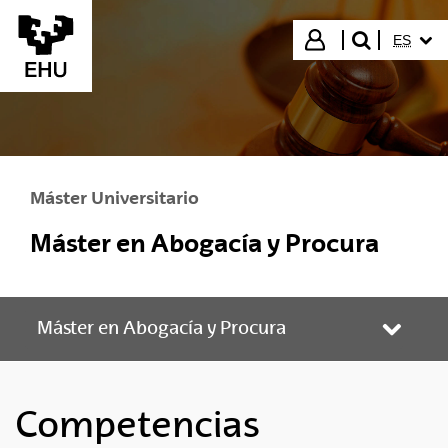
Saltar al contenido principal
IDIOMA
Iniciar sesión
ES
buscar"
Máster Universitario
Máster en Abogacía y Procura
Máster en Abogacía y Procura
Abrir/
Competencias