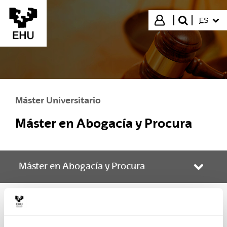
Saltar al contenido principal
IDIOMA
Iniciar sesión
ES
buscar"
Máster Universitario
Máster en Abogacía y Procura
Máster en Abogacía y Procura
Abrir/
Líneas de investigación