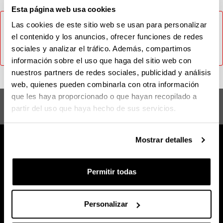
Esta página web usa cookies
No ha sido posible cargar el contenido, inténtelo más
Las cookies de este sitio web se usan para personalizar
tarde. En caso de que el problema persista contacte con
el contenido y los anuncios, ofrecer funciones de redes
el CAU (Tlf: 946014400 / Email: cau@ehu.eus / Web:
sociales y analizar el tráfico. Además, compartimos
https://lagun.ehu.eus).
información sobre el uso que haga del sitio web con
nuestros partners de redes sociales, publicidad y análisis
web, quienes pueden combinarla con otra información
que les haya proporcionado o que hayan recopilado a
Máster en Abogacía y Procura
partir del uso que haya hecho de sus servicios.
Mostrar detalles
Permitir todas
Personalizar