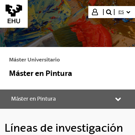
Saltar al contenido principal
IDIOMA
Iniciar sesión
ES
buscar"
Máster Universitario
Máster en Pintura
Máster en Pintura
Abrir/
Líneas de investigación