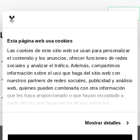
Atrás
Líneas de investigación
Esta página web usa cookies
Las cookies de este sitio web se usan para personalizar
el contenido y los anuncios, ofrecer funciones de redes
Características, posibilidades y condiciones de la
sociales y analizar el tráfico. Además, compartimos
práctica pictórica.
información sobre el uso que haga del sitio web con
Documentación, catalogación y reproducción gráfica de
nuestros partners de redes sociales, publicidad y análisis
la obra pictórica
web, quienes pueden combinarla con otra información
que les haya proporcionado o que hayan recopilado a
Exhibición y distribución de la obra pictórica
partir del uso que haya hecho de sus servicios.
Mostrar detalles
Máster en Pintura