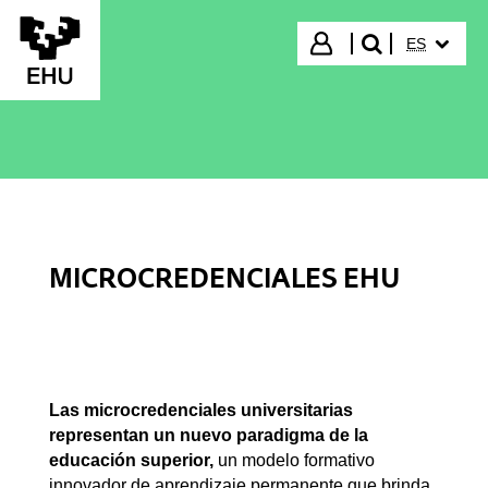
Saltar al contenido principal
IDIOMA S
Iniciar sesión
ES
buscar"
MICROCREDENCIALES EHU
Las microcredenciales universitarias
representan un nuevo paradigma de la
educación superior,
un modelo formativo
innovador de aprendizaje permanente que brinda