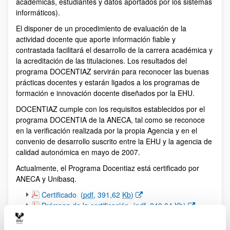
académicas, estudiantes y datos aportados por los sistemas
informáticos).
El disponer de un procedimiento de evaluación de la
actividad docente que aporte información fiable y
contrastada facilitará el desarrollo de la carrera académica y
la acreditación de las titulaciones. Los resultados del
programa DOCENTIAZ servirán para reconocer las buenas
prácticas docentes y estarán ligados a los programas de
formación e innovación docente diseñados por la EHU.
DOCENTIAZ cumple con los requisitos establecidos por el
programa DOCENTIA de la ANECA, tal como se reconoce
en la verificación realizada por la propia Agencia y en el
convenio de desarrollo suscrito entre la EHU y la agencia de
calidad autonómica en mayo de 2007.
Actualmente, el Programa Docentiaz está certificado por
ANECA y Unibasq.
(Abre una nueva ventana)
Certificado
(
pdf
, 391,62
Kb
)
(Abre una nueva ventana)
Prórroga de la certificación
(
pdf
, 240,04
Kb
)
(Abre una nueva ventana)
Renovación de la certificación
(
pdf
, 289,77
Kb
)