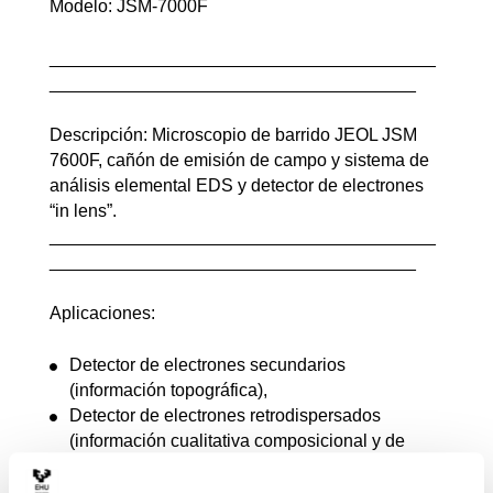
Modelo: JSM-7000F
_______________________________________
_____________________________________
Descripción: Microscopio de barrido JEOL JSM
7600F, cañón de emisión de campo y sistema de
análisis elemental EDS y detector de electrones
“in lens”.
_______________________________________
_____________________________________
Aplicaciones:
Detector de electrones secundarios
(información topográfica),
Detector de electrones retrodispersados
(información cualitativa composicional y de
desorientación cristalina),
Detector EDX INCA X-sight Serie Si(Li)