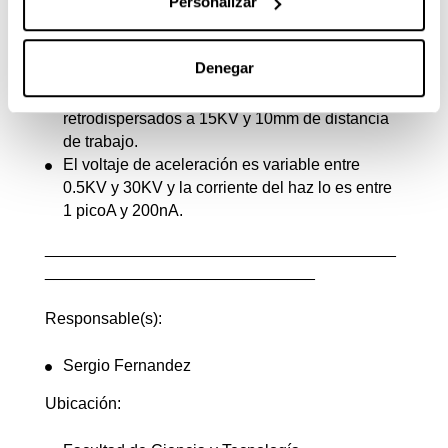
Personalizar
Especificaciones técnicas:
Resolución en electrones secundarios de
Denegar
1.2nm a 30KV y de 3nm a 1 KV.
Resolución de 3nm en electrones
retrodispersados a 15KV y 10mm de distancia
de trabajo.
El voltaje de aceleración es variable entre
0.5KV y 30KV y la corriente del haz lo es entre
1 picoA y 200nA.
_______________________________________
______________________________
Responsable(s):
Sergio Fernandez
Ubicación: