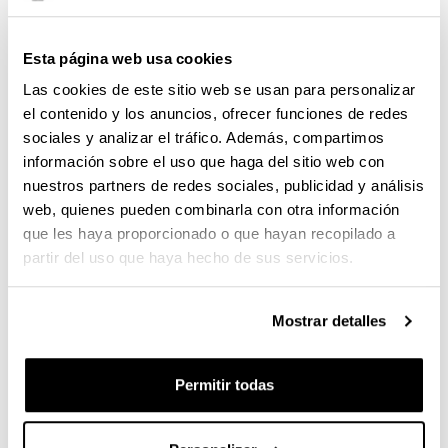
pentaFET de Oxford con ventana (información
microanalítica a partir del Be) y sistema de
Esta página web usa cookies
adquisición y tratamiento INCA energy 350 que
Las cookies de este sitio web se usan para personalizar
permite análisis puntuales, en línea y mapa
Detector de EBSD Nordlys II HKL premium
el contenido y los anuncios, ofrecer funciones de redes
(información cristalográfica). Están incluidos en
sociales y analizar el tráfico. Además, compartimos
el software Channel 5 tanto las bases de datos
información sobre el uso que haga del sitio web con
HKL, PDF2, geological y NISTcomo los
nuestros partners de redes sociales, publicidad y análisis
software de adquisición y tratamiento: Twist,
web, quienes pueden combinarla con otra información
Mambo, Tango, Salsa, Flamenco, Map Stitcher
que les haya proporcionado o que hayan recopilado a
Se dispone de patrones para el microanálisis
partir del uso que haya hecho de sus servicios.
cuantitativo de numerosos materiales y
minerales.
Software GSR para el análisis de partículas de
Mostrar detalles
disparo.
_______________________________________
Permitir todas
_____________________________________