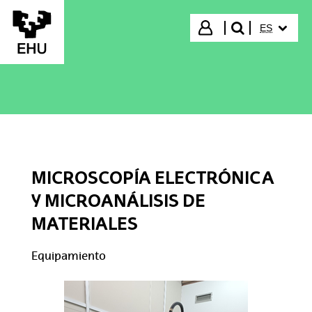
Saltar al contenido principal
IDIOMA S
Iniciar sesión
ES
buscar"
MICROSCOPÍA ELECTRÓNICA
Y MICROANÁLISIS DE
MATERIALES
Equipamiento