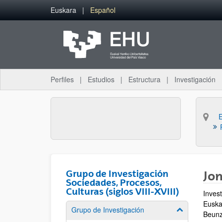
Saltar al contenido principal
Euskara
Español
Perfiles
Estudios
Estructura
Investigación
Grupo de Investigación
Jo
Sociedades, Procesos,
Culturas (siglos VIII-XVIII)
Inves
Euskal
Grupo de Investigación
Mostrar/ocult
Beunz