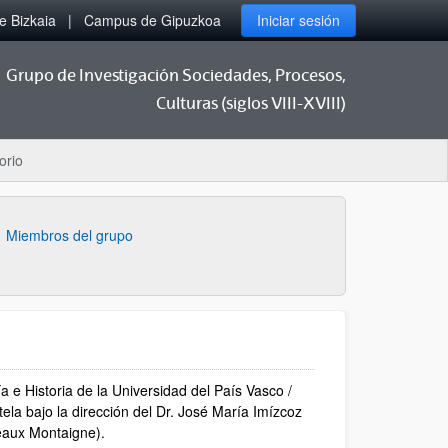
 Bizkaia
Campus de Gipuzkoa
Iniciar sesión
Grupo de Investigación Sociedades, Procesos,
Culturas (siglos VIII-XVIII)
orio
Miembros del grupo
 e Historia de la Universidad del País Vasco /
tela bajo la dirección del Dr. José María Imízcoz
deaux Montaigne).