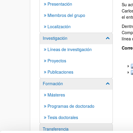
Presentación
Su act
Carlos
Miembros del grupo
el en
Dentr
Localización
Compl
Investigación
Mostrar/ocult
línea 
Corre
Líneas de investigación
Proyectos
Publicaciones
Formación
Mostrar/ocult
Másteres
Programas de doctorado
Tesis doctorales
Transferencia