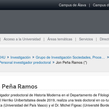
Campus de Álava
Campus de
Acceso a la Universidad
Áreas temáticas
Servicios
Direct
EHU
Investigación
Grupo de Investigación Sociedades, Procesos, Culturas (siglos VIII-XVIII)
Personal investigador predoctoral
Jon Peña Ramos (*)
n Peña Ramos
tigador predoctoral de Historia Moderna en el Departamento de Filología
 Herriko Unibertsitatea desde 2019, realiza una tesis doctoral en co-tu
ar subpáginas
a (Universidad del País Vasco) y el Dr. Michel Figeac (Université Bor