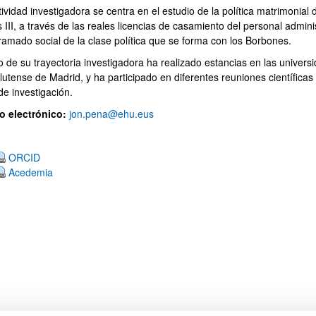
ividad investigadora se centra en el estudio de la política matrimonial 
 III, a través de las reales licencias de casamiento del personal admini
tramado social de la clase política que se forma con los Borbones.
o de su trayectoria investigadora ha realizado estancias en las univer
utense de Madrid, y ha participado en diferentes reuniones científicas
ar subpáginas
de investigación.
o electrónico:
jon.pena@ehu.eus
ORCID
Acedemia
ar subpáginas