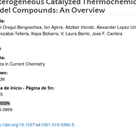
terogeneous Catalyzed Thermochemica
del Compounds: An Overview
ía:
l Oregui‑Bengoechea, Ion Agirre, Aitziber Iriondo, Alexander Lopez‑U
rezabal‑Telleria, Kepa Bizkarra, V. Laura Barrio, Jose F. Cambra
9
ar subpáginas
ta:
cs in Current Chemistry
men:
:36
a de inicio - Página de fin:
ar subpáginas
75
ISSN
:
5-0869
s://doi.org/10.1007/s41061-019-0260-5