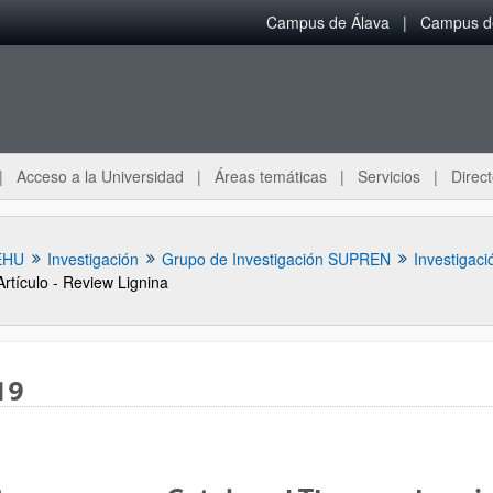
Campus de Álava
Campus de
Acceso a la Universidad
Áreas temáticas
Servicios
Direct
EHU
Investigación
Grupo de Investigación SUPREN
Investigaci
Artículo - Review Lignina
19
ar subpáginas