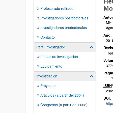
He
Mo
Profesorado retirado
Autor
Investigadores postdoctorales
Mike
Investigadores predoctorales
Agir
Año:
Contacto
201
Perfil Investigador
Mostrar/ocult
Revis
Topi
Líneas de investigación
Volu
377
Equipamiento
Págin
Investigación
Mostrar/ocult
1 - 
Proyectos
ISBN
/
236
Artículos (a partir del 2004)
DOI
:
http
Congresos (a partir del 2008)