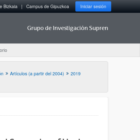
 Bizkaia
Campus de Gipuzkoa
Iniciar sesión
Grupo de Investigación Supren
orio
ón
Artículos (a partir del 2004)
2019