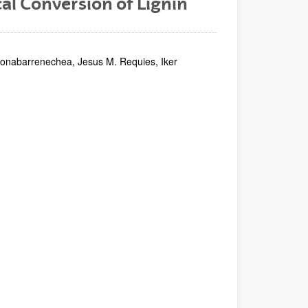
l Conversion of Lignin
rionabarrenechea, Jesus M. Requies, Iker