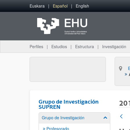
Saltar al contenido principal
Euskara
Español
English
Perfiles
Estudios
Estructura
Investigación
Grupo de Investigación
20
SUPREN
Grupo de Investigación
Mostrar/ocult
Profesorado