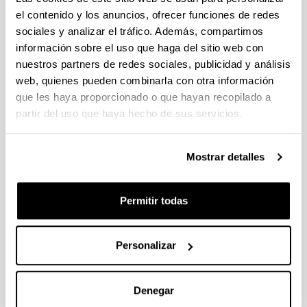
el contenido y los anuncios, ofrecer funciones de redes
sociales y analizar el tráfico. Además, compartimos
Process design and techno-
información sobre el uso que haga del sitio web con
economic analysis of gas and
nuestros partners de redes sociales, publicidad y análisis
aqueous phase maleic anhydride
web, quienes pueden combinarla con otra información
production from biomass-derived
que les haya proporcionado o que hayan recopilado a
furfural
partir del uso que haya hecho de sus servicios.
Autoría:
Ion Agirre, Inaki Gandarias, Manuel López Granados,
Pedro Luis Arias
Mostrar detalles
Año:
2019
Permitir todas
Revista:
Biomass Conversion and Biorefinery
Volumen:
Personalizar
In press
ISBN
/
ISSN
:
Denegar
2190-6823