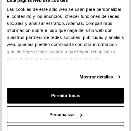
Esta página web usa cookies
Las cookies de este sitio web se usan para personalizar
Heterogeneous Catalyzed
el contenido y los anuncios, ofrecer funciones de redes
Thermochemical Conversion of
sociales y analizar el tráfico. Además, compartimos
Lignin Model Compounds: An
información sobre el uso que haga del sitio web con
Overview
nuestros partners de redes sociales, publicidad y análisis
web, quienes pueden combinarla con otra información
Autoría:
que les haya proporcionado o que hayan recopilado a
Mikel Oregui‑Bengoechea, Ion Agirre, Aitziber Iriondo,
partir del uso que haya hecho de sus servicios.
Alexander Lopez‑Urionabarrenechea, Jesus M.
Requies, Iker Agirrezabal‑Telleria, Kepa Bizkarra, V.
Laura Barrio, Jose F. Cambra
Mostrar detalles
Año:
2019
Revista:
Permitir todas
Topics in Current Chemistry
Volumen:
Personalizar
377:36
Página de inicio - Página de fin:
1 - 75