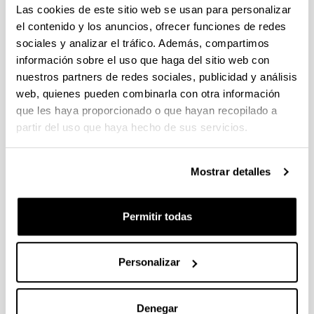
Las cookies de este sitio web se usan para personalizar
el contenido y los anuncios, ofrecer funciones de redes
CONGRESO
INTERNACIONAL
sociales y analizar el tráfico. Además, compartimos
30th European Biomass Conference
información sobre el uso que haga del sitio web con
and Exhibition - EUBCE
nuestros partners de redes sociales, publicidad y análisis
Cuándo y dónde
web, quienes pueden combinarla con otra información
que les haya proporcionado o que hayan recopilado a
Desde:
05/2022
Hasta:
05/2022
partir del uso que haya hecho de sus servicios.
Italia
Compartir en Facebook - (Abre una nueva ventana)
Compartir en Bluesky - (Abre una nueva ventana)
Compartir en Linkedin - (Abre una nueva v
Compartir en Whatsapp - (Abre un
Compartir en Telegram - (
Enviar por correo 
Copiar enl
Mostrar detalles
Libro de resúmenes del congreso
Descripción
Permitir todas
Información de la comunicación
Título:
Bioenergy from bio-oil fermentation using
microbial communities to produce added value
Personalizar
chemicals
Autoría:
M. Lorena Falco1, Marianna
Wyszomirska 1,2, Borja B. Perez-Martinez3,
Denegar
Adriana Serras-Malillos3, Anna Iuliano2, Esther