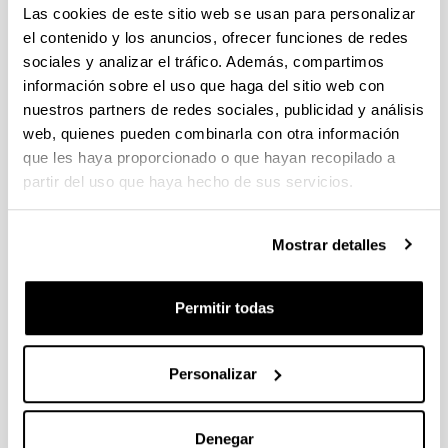
libro (a partir del 2004)
Las cookies de este sitio web se usan para personalizar
el contenido y los anuncios, ofrecer funciones de redes
sociales y analizar el tráfico. Además, compartimos
información sobre el uso que haga del sitio web con
Furfuryl Alcohol and Derivatives
nuestros partners de redes sociales, publicidad y análisis
web, quienes pueden combinarla con otra información
Autoría:
que les haya proporcionado o que hayan recopilado a
P. Maireles-Torres, P.L. Arias
partir del uso que haya hecho de sus servicios.
Año:
2018
Libro:
Mostrar detalles
World Scientific
Ciudad de edición y/o Editorial:
Permitir todas
Singapore
Volumen:
Furfural: An Entry Point of Lignocellulose in
Personalizar
Biorefineries to Produce Renewable Chemicals,
Polymers, and Biofuels
Página de inicio - Página de fin:
Denegar