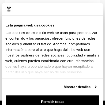
Pruebas de acceso
Esta página web usa cookies
Las cookies de este sitio web se usan para personalizar
el contenido y los anuncios, ofrecer funciones de redes
Preinscripción
sociales y analizar el tráfico. Además, compartimos
información sobre el uso que haga del sitio web con
nuestros partners de redes sociales, publicidad y análisis
web, quienes pueden combinarla con otra información
que les haya proporcionado o que hayan recopilado a
partir del uso que haya hecho de sus servicios.
Matrícula de 1º
Mostrar detalles
Permitir todas