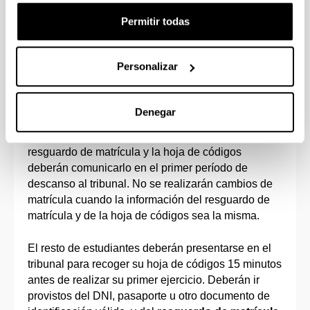
al aula de examen a quienes no estén
Permitir todas
matriculados.
En el acto de presentación se darán las
Personalizar
instrucciones para el desarrollo de la evaluación y
se entregará al estudiantado la hoja de códigos.
Deberán comprobar que los datos de matrícula son
Denegar
correctos (nombre, DNI, Centro, materias objeto de
examen…). Si hubiese alguna discrepancia entre el
resguardo de matrícula y la hoja de códigos
deberán comunicarlo en el primer período de
descanso al tribunal. No se realizarán cambios de
matrícula cuando la información del resguardo de
matrícula y de la hoja de códigos sea la misma.
El resto de estudiantes deberán presentarse en el
tribunal para recoger su hoja de códigos 15 minutos
antes de realizar su primer ejercicio. Deberán ir
provistos del DNI, pasaporte u otro documento de