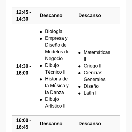
12:45 -
Descanso
Descanso
14:30
Biología
Empresa y
Diseño de
Modelos de
Matemáticas
Negocio
II
Exá
Dibujo
Griego II
14:30 -
exce
Técnico II
Ciencias
16:00
(en 
Historia de
Generales
ser 
la Música y
Diseño
la Danza
Latín II
Dibujo
Artístico II
16:00 -
Descanso
Descanso
16:45