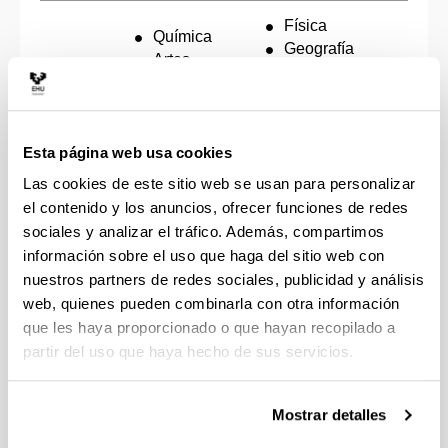
Física
Química
Geografía
Artes
Fundamentos
Escénicas
16:45 -
Artísticos
II
18:15
Geología y
Historia del
Ciencias
Arte
Esta página web usa cookies
Ambientales
Las cookies de este sitio web se usan para personalizar
el contenido y los anuncios, ofrecer funciones de redes
sociales y analizar el tráfico. Además, compartimos
(Abre una nueva ventana)
HORARIO DEFINITIVO
(
PDF
, 57,58
KB
)
información sobre el uso que haga del sitio web con
nuestros partners de redes sociales, publicidad y análisis
Acto de presentación
web, quienes pueden combinarla con otra información
que les haya proporcionado o que hayan recopilado a
Al acto de presentación acudirá el estudiantado que
partir del uso que haya hecho de sus servicios.
se examine de
Lengua Vasca y Literatura II
.
Deberá ir provisto del DNI, pasaporte u otro
documento de identificación válido, y del
Mostrar detalles
resguardo de matrícula
. No se permitirá el acceso