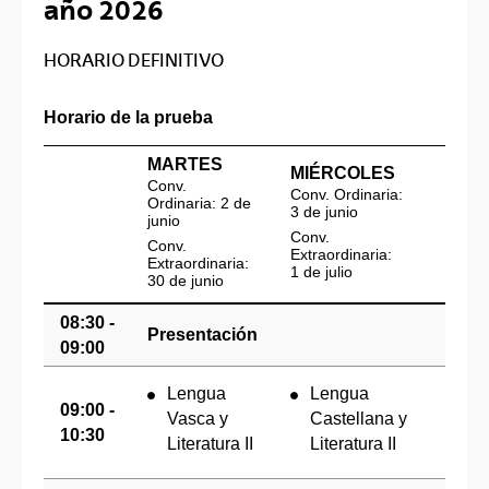
año 2026
HORARIO DEFINITIVO
Horario de la prueba
MARTES
MIÉRCOLES
JUE
Conv.
Conv. Ordinaria:
Conv.
Ordinaria: 2 de
3 de junio
4 de 
junio
Conv.
Conv.
Conv.
Extraordinaria:
Extra
Extraordinaria:
1 de julio
2 de j
30 de junio
08:30 -
Presentación
09:00
Lengua
Lengua
09:00 -
Vasca y
Castellana y
In
10:30
Literatura II
Literatura II