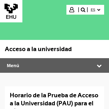
Saltar al contenido principal
IDIOMA S
Iniciar sesión
ES
buscar"
Acceso a la universidad
Menú
Acceso a la universidad
Abr
Horario de la Prueba de Acceso
a la Universidad (PAU) para el