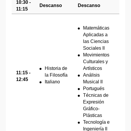
10:30 -
Descanso
Descanso
Des
11:15
Matemáticas
Aplicadas a
las Ciencias
Sociales II
Movimientos
Culturales y
Hi
Historia de
Artísticos
E
11:15 -
la Filosofía
Análisis
Li
12:45
Italiano
Musical II
Dr
Portugués
Fr
Técnicas de
A
Expresión
Gráfico-
Plásticas
Tecnología e
Ingeniería II