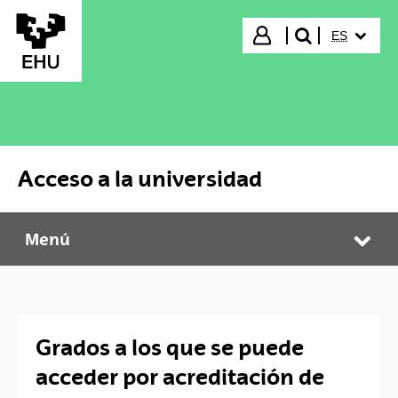
Saltar al contenido principal
IDIOMA S
Iniciar sesión
ES
buscar"
Acceso a la universidad
Menú
Acceso a la universidad
Abr
Grados a los que se puede
acceder por acreditación de