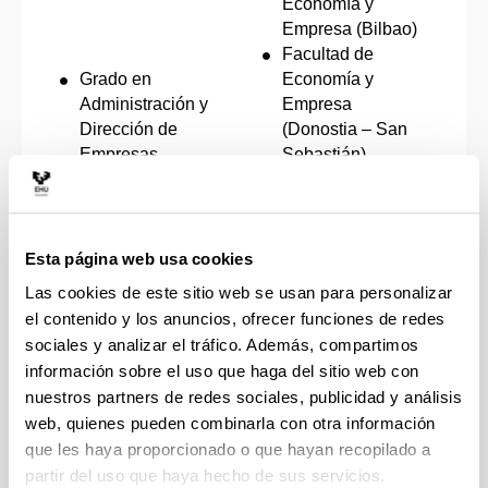
Economía y
Empresa (Bilbao)
Facultad de
Grado en
Economía y
Administración y
Empresa
Dirección de
(Donostia – San
Empresas
Sebastián)
Facultad de
Economía y
Empresa (Vitoria -
Gasteiz)
Esta página web usa cookies
Las cookies de este sitio web se usan para personalizar
Facultad de
el contenido y los anuncios, ofrecer funciones de redes
Grado en Gestión
Economía y
sociales y analizar el tráfico. Además, compartimos
de Negocios
Empresa (Bilbao)
información sobre el uso que haga del sitio web con
nuestros partners de redes sociales, publicidad y análisis
web, quienes pueden combinarla con otra información
Grado en
que les haya proporcionado o que hayan recopilado a
Economía
partir del uso que haya hecho de sus servicios.
Grado en