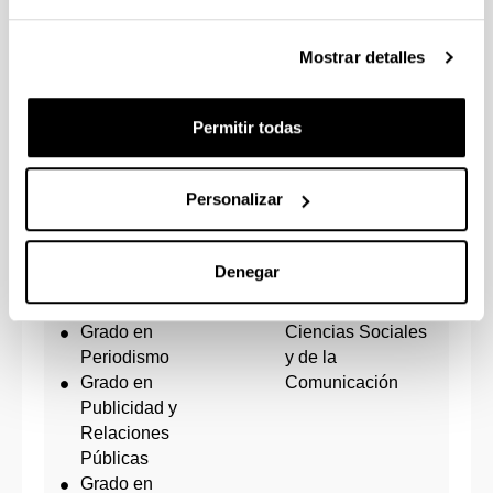
Facultad de
Fiscalidad y
Economía y
Administración
Empresa (Bilbao)
Mostrar detalles
Pública
Grado en
Marketing
Permitir todas
Grado en Ciencia
Personalizar
Política y Gestión
Pública
Grado en
Denegar
Comunicación
Audiovisual
Facultad de
Grado en
Ciencias Sociales
Periodismo
y de la
Grado en
Comunicación
Publicidad y
Relaciones
Públicas
Grado en