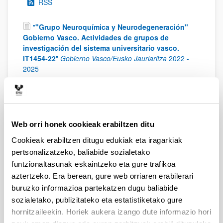
RSS
"
"Grupo Neuroquímica y Neurodegeneración"
Gobierno Vasco. Actividades de grupos de
investigación del sistema universitario vasco.
IT1454-22
"
Gobierno Vasco/Eusko Jaurlaritza
2022
-
2025
"
"Grupo Neuroquímica y Neurodegeneración"
Gobierno Vasco. Actividades de grupos de
investigación del sistema universitario vasco.
IT1454-22
"
Gobierno Vasco/Eusko Jaurlaritza
2022
-
Web orri honek cookieak erabiltzen ditu
2025
Cookieak erabiltzen ditugu edukiak eta iragarkiak
"
"Grupo Neuroquímica y Neurodegeneración"
Gobierno Vasco. Actividades de grupos de
pertsonalizatzeko, baliabide sozialetako
investigación del sistema universitario vasco.
funtzionaltasunak eskaintzeko eta gure trafikoa
IT1454-22
"
Gobierno Vasco/Eusko Jaurlaritza
2022
-
aztertzeko. Era berean, gure web orriaren erabilerari
2025
buruzko informazioa partekatzen dugu baliabide
"
Nuevas terapias para la enfermedad de
sozialetako, publizitateko eta estatistiketako gure
Alzheimer basadas en dianas de neurolípidos.
"
hornitzaileekin. Horiek aukera izango dute informazio hori
ISCIII, Ministerio de Ciencia, Innovación y