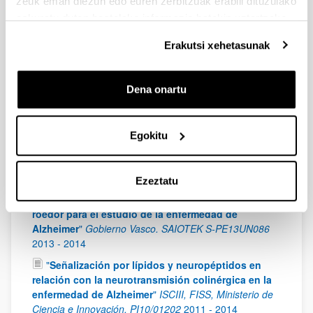
zeuk eman diezun edo euren zerbitzuak erabili dituzulako
Universidades.
2020
eskuratu duten bestelako informazio batekin uztartzeko.
"
SARS-CoV2 RECEPTOR TARGETING FOR THE
Erakutsi xehetasunak
TREATMENT OF COVID 19 PATIENTS
(CORONAVIRUS RECEPTOR TARGETING
-“CORTAR”)
"
EUSKAMPUS. 2021
2020
Dena onartu
"
Experimentación en Neuroquímica y
Neurodegeneración
"
UPV/EHU. PES
2014
-
2018
"
Grupo Neuroquímica y Neurodegeneración
"
Egokitu
Gobierno Vasco. Actividades de grupos de investigación
del sistema universitario vasco. IT584-1
2013
-
2015
Ezeztatu
"
Desarrollo de un modelo de degeneración
colinérgica en cultivos organotípicos de cerebro de
roedor para el estudio de la enfermedad de
Alzheimer
"
Gobierno Vasco. SAIOTEK S-PE13UN086
2013
-
2014
"
Señalización por lípidos y neuropéptidos en
relación con la neurotransmisión colinérgica en la
enfermedad de Alzheimer
"
ISCIII, FISS, Ministerio de
Ciencia e Innovación. PI10/01202
2011
-
2014