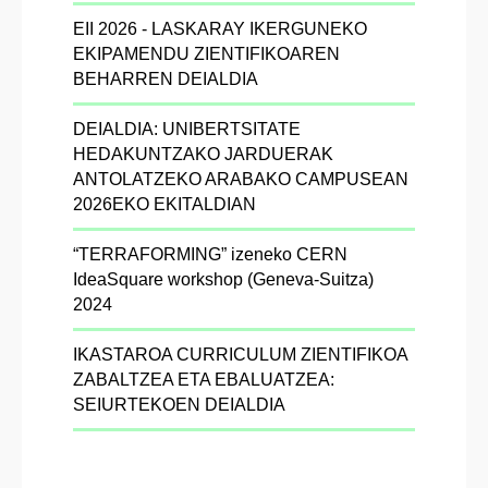
EII 2026 - LASKARAY IKERGUNEKO
EKIPAMENDU ZIENTIFIKOAREN
BEHARREN DEIALDIA
DEIALDIA: UNIBERTSITATE
HEDAKUNTZAKO JARDUERAK
ANTOLATZEKO ARABAKO CAMPUSEAN
2026EKO EKITALDIAN
“TERRAFORMING” izeneko CERN
IdeaSquare workshop (Geneva-Suitza)
2024
IKASTAROA CURRICULUM ZIENTIFIKOA
ZABALTZEA ETA EBALUATZEA:
SEIURTEKOEN DEIALDIA