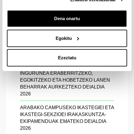
ALTZARIZ HORNITZEKO BEHARRAK
AURKEZTEKO 2026. URTERAKO
DEIALDIA
Dena onartu
DEIALDIA: 2026KO EKITALDIAN
Egokitu
ARABAKO CAMPUSEAN LANDA
PRAKTIKETARAKO DIRU LAGUNTZAK
(IRAILA - ABENDUA)
Ezeztatu
ARABAKO CAMPUSEKO ERAIKINAK ETA
INGURUNEA ERABERRITZEKO,
EGOKITZEKO ETA HOBETZEKO LANEN
BEHARRAK AURKEZTEKO DEIALDIA
2026
ARABAKO CAMPUSEKO IKASTEGIEI ETA
IKASTEGI-SEKZIOEI IRAKASKUNTZA-
EKIPAMENDUAK EMATEKO DEIALDIA
2026