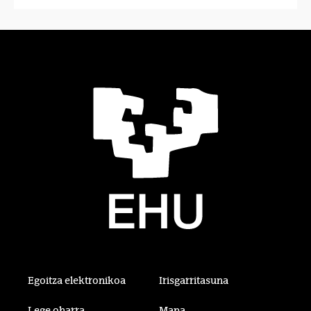
Egoitza elektronikoa
Irisgarritasuna
Lege oharra
Mapa