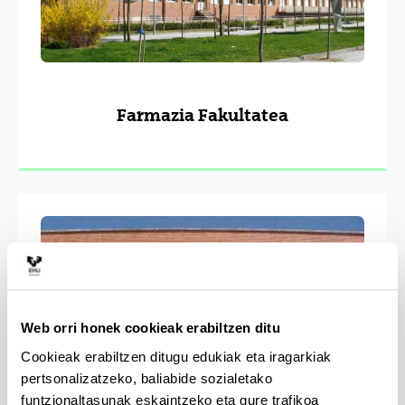
Farmazia Fakultatea
Web orri honek cookieak erabiltzen ditu
Cookieak erabiltzen ditugu edukiak eta iragarkiak
pertsonalizatzeko, baliabide sozialetako
funtzionaltasunak eskaintzeko eta gure trafikoa