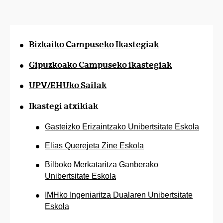
Bizkaiko Campuseko Ikastegiak
Gipuzkoako Campuseko ikastegiak
UPV/EHUko Sailak
Ikastegi atxikiak
Gasteizko Erizaintzako Unibertsitate Eskola
Elias Querejeta Zine Eskola
Bilboko Merkataritza Ganberako
Unibertsitate Eskola
IMHko Ingeniaritza Dualaren Unibertsitate
Eskola