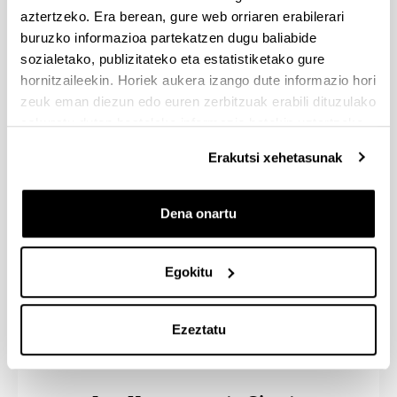
aztertzeko. Era berean, gure web orriaren erabilerari
buruzko informazioa partekatzen dugu baliabide
sozialetako, publizitateko eta estatistiketako gure
Letren Fakultatea
hornitzaileekin. Horiek aukera izango dute informazio hori
zeuk eman diezun edo euren zerbitzuak erabili dituzulako
eskuratu duten bestelako informazio batekin uztartzeko.
Erakutsi xehetasunak
Dena onartu
Egokitu
Ezeztatu