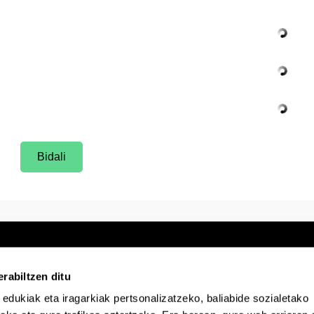
Bidali
rabiltzen ditu
 edukiak eta iragarkiak pertsonalizatzeko, baliabide sozialetako
Egoitza elektronikoa
Irisgarritasuna
Lege