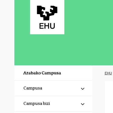
Eduki nagusira joan
Arabako Campusa
EHU
Erakutsi/izku
Campusa
Erakutsi/izku
Campusa bizi