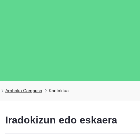
Arabako Campusa
Kontaktua
tatu azpiorriak
Iradokizun edo eskaera
tatu azpiorriak