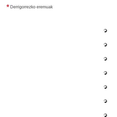
Derrigorrezko eremuak
tatu azpiorriak