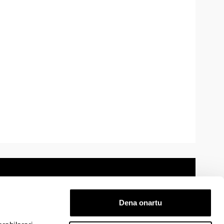
Dena onartu
 oharra
Mapa
Laguntza
Kontaktua