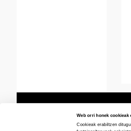
Web orri honek cookieak e
Cookieak erabiltzen ditugu