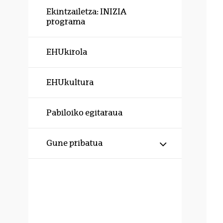
Ekintzailetza: INIZIA
programa
EHUkirola
EHUkultura
Pabiloiko egitaraua
Erakutsi/izku
Gune pribatua