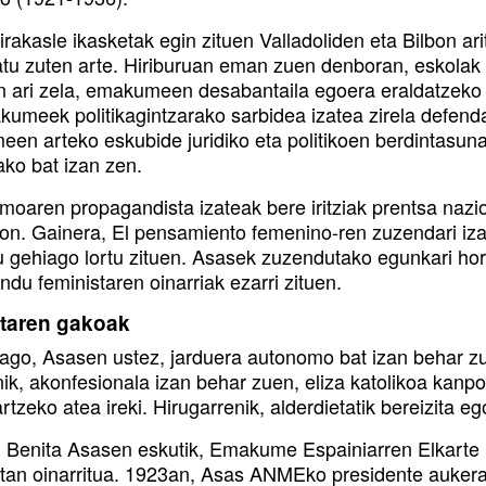
irakasle ikasketak egin zituen Valladoliden eta Bilbon a
atu zuten arte. Hiriburuan eman zuen denboran, eskolak 
n ari zela, emakumeen desabantaila egoera eraldatzeko h
kumeek politikagintzarako sarbidea izatea zirela defenda
en arteko eskubide juridiko eta politikoen berdintasuna
ako bat izan zen.
moaren propagandista izateak bere iritziak prentsa nazio
on. Gainera, El pensamiento femenino-ren zuzendari i
u gehiago lortu zituen. Asasek zuzendutako egunkari horr
du feministaren oinarriak ezarri zituen.
taren gakoak
ago, Asasen ustez, jarduera autonomo bat izan behar zu
nik, akonfesionala izan behar zuen, eliza katolikoa kanp
rtzeko atea ireki. Hirugarrenik, alderdietatik bereizita e
 Benita Asasen eskutik, Emakume Espainiarren Elkarte N
tan oinarritua. 1923an, Asas ANMEko presidente aukeratu