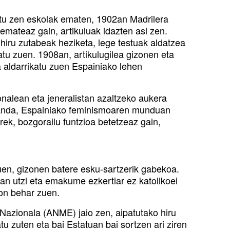
ritu zen eskolak ematen, 1902an Madrilera
emateaz gain, artikuluak idazten asi zen.
iru zutabeak heziketa, lege testuak aldatzea
tu zuen. 1908an, artikulugilea gizonen eta
 aldarrikatu zuen Espainiako lehen
nalean eta jeneralistan azaltzeko aukera
zanda, Espainiako feminismoaren munduan
ek, bozgorailu funtzioa betetzeaz gain,
en, gizonen batere esku-sartzerik gabekoa.
oan utzi eta emakume ezkertiar ez katolikoei
gon behar zuen.
azionala (ANME) jaio zen, aipatutako hiru
 zuten eta bai Estatuan bai sortzen ari ziren