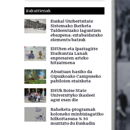
irakurrienak
Euskal Unibertsitate
Sistemako Ikerketa
Taldeentzako laguntzen
ebazpena: eztabaidarako
elementu batzuk
EHUren eta Iparragirre
Eraikuntza Lanak
enpresaren arteko
hitzarmena
Abuztuan hasiko da
Gipuzkoako Campuseko
pabiloien eraisketa
EHUk Boise State
Universityko ikasleei
agur esan die
Baheketa-programak
koloneko minbiziagatiko
hilkortasuna % 30
murriztu du Euskadin