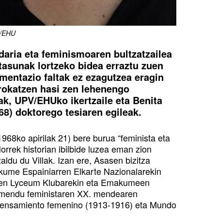
V/EHU
daria eta feminismoaren bultzatzailea
tasunak lortzeko bidea erraztu zuen
entazio faltak ez ezagutzea eragin
rrokatzen hasi zen lehenengo
ak, UPV/EHUko ikertzaile eta Benita
8) doktorego tesiaren egileak.
968ko apirilak 21) bere burua “feminista eta
Horrek historian ibilbide luzea eman zion
ldu du Villak. Izan ere, Asasen bizitza
akume Espainiarren Elkarte Nazionalarekin
een Lyceum Klubarekin eta Emakumeen
ugimendu feministaren XX. mendearen
l pensamiento femenino (1913-1916) eta Mundo