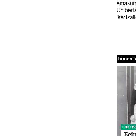
emakum
Unibert
ikertzai
honen h
ERREP
Egin