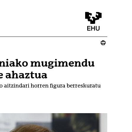
ainiako mugimendu
e ahaztua
aitzindari horren figura berreskuratu