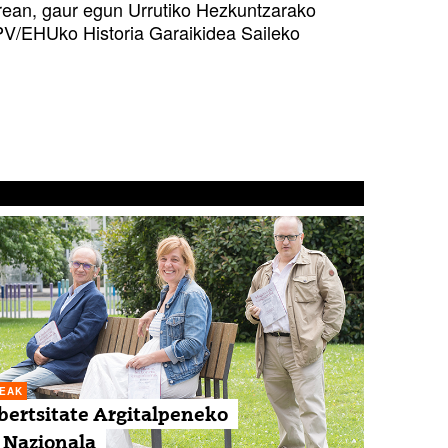
rean, gaur egun Urrutiko Hezkuntzarako
UPV/EHUko Historia Garaikidea Saileko
TEAK
bertsitate Argitalpeneko
i Nazionala