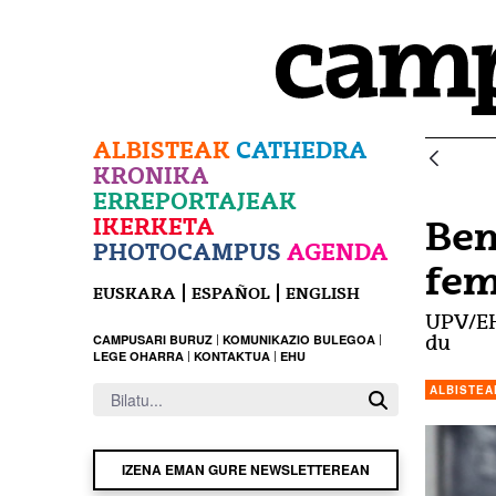
Eduki nagusira joan
ALBISTEAK
CATHEDRA
KRONIKA
ERREPORTAJEAK
IKERKETA
Ben
PHOTOCAMPUS
AGENDA
fem
EUSKARA
ESPAÑOL
ENGLISH
UPV/EH
CAMPUSARI BURUZ
KOMUNIKAZIO BULEGOA
du
LEGE OHARRA
KONTAKTUA
EHU
ALBISTEA
IZENA EMAN GURE NEWSLETTEREAN