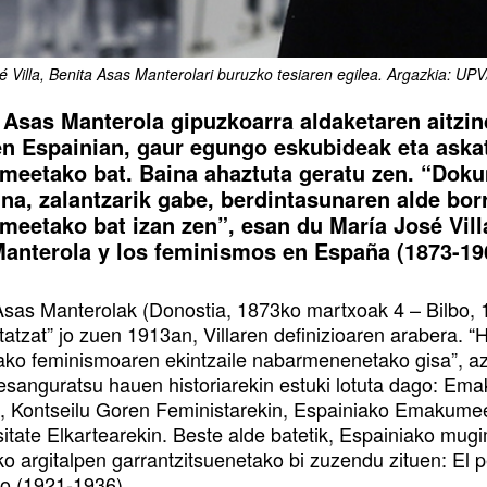
é Villa, Benita Asas Manterolari buruzko tesiaren egilea. Argazkia: UP
 Asas Manterola gipuzkoarra aldaketaren aitzin
en Espainian, gaur egungo eskubideak eta aska
eetako bat. Baina ahaztuta geratu zen. “Dokum
ina, zalantzarik gabe, berdintasunaren alde bo
eetako bat izan zen”, esan du María José Vill
anterola y los feminismos en España (1873-196
Asas Manterolak (Donostia, 1873ko martxoak 4 – Bilbo, 1
tatzat” jo zuen 1913an, Villaren definizioaren arabera. “
ako feminismoaren ekintzaile nabarmenenetako gisa”, aza
 esanguratsu hauen historiarekin estuki lotuta dago: Em
 Kontseilu Goren Feministarekin, Espainiako Emakum
sitate Elkartearekin. Beste alde batetik, Espainiako m
ko argitalpen garrantzitsuenetako bi zuzendu zituen: E
o (1921-1936).