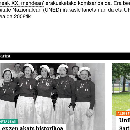
eak XX. mendean’
erakusketako komisarioa da. Era be
sitate Nazionalean (UNED) irakasle lanetan ari da eta 
lea da 2006tik.
arira
ALBIS
Uni
ORTAJEAK
 ez zen akats historikoa
Sar