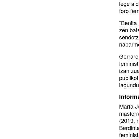
lege al
foro fem
“Benita
zen bat
sendotz
nabarme
Gerraren
feminist
izan zue
publikot
lagundu
Inform
María J
masterr
(2019, 
Berdint
feminist