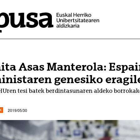
ita Asas Manterola: Esp
inistaren genesiko eragil
Uren tesi batek berdintasunaren aldeko borrokako 
2019/05/30
K