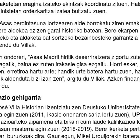
daketetan eragina izateko ekintzak koordinatu zituen. H
inistetan ordezkaritza izatea bultzatu zuen.
 Asas berdintasuna lortzearen alde borrokatu ziren ema
ere aldekoa ez zen garai historiko batean. Bere ekarpe
eko eta aldaketa bat sortzeko bezainbesteko garrantzia i
ndu du Villak.
 ondoren, "Asas Madril hiritik deserriratzera zigortu zuten
agatik, baina ez zuten irakasle gisa ezgaitu. Horri esker, 
n, erretiroa hartu arte; handik urte batera hartu zuen, ha
ik aldenduta bizi izan zen”, argitu du Villak. Azken finean
 du.
azio gehigarria
osé Villa Historian lizentziatu zen Deustuko Unibertsit
a egin zuen (2011, ikasle onenaren saria lortu zuen), 
nazioarteko aipamena eta bikain cum laude kalifikazioa l
asun masterra egin zuen (2018-2919). Bere ikerketa pe
ari buruzkoak dira. Gaur egun, Mikel Urquijorekin batera