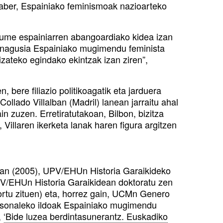
alaber, Espainiako feminismoak nazioarteko
kume espainiarren abangoardiako kidea izan
n nagusia Espainiako mugimendu feminista
zateko egindako ekintzak izan ziren”,
, bere filiazio politikoagatik eta jarduera
Collado Villalban (Madril) lanean jarraitu ahal
in zuzen. Erretiratutakoan, Bilbon, bizitza
, Villaren ikerketa lanak haren figura argitzen
atean (2005), UPV/EHUn Historia Garaikideko
UPV/EHUn Historia Garaikidean doktoratu zen
ortu zituen) eta, horrez gain, UCMn Genero
rtsonaleko ildoak Espainiako mugimendu
,
‘Bide luzea berdintasunerantz. Euskadiko