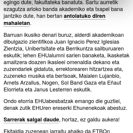
egingo dute, fakultateka banatuta. Sartu aurretik
ezagutza arloko banda akademiko eta txapel bana
jantziko dute, han bertan
antolatuko diren
.
mahaietan
Barruan ikusiko denari buruz, alderdi akademikoan
dibulgazio zientifikoa Juan Ignacio Perez Iglesias
Zientzia, Unibertsitate eta Berrikuntza sailburuaren
eskutik; lehen EHUalumni sarien banaketa, ikasketak
amaitzera doazen ikasleei omenaldia dekano eta
zuzendariek gidatuta, errektorearen hitzartzea eta,
zuzeneko musika eta bertsoak, Maialen Lujanbio,
Amets Arzallus, Nogen, Sol Band Gaza eta Eñaut
Elorrieta eta Janus Lesterren eskutik.
Ondo etorria EHUabesbatzak emango die guztiei,
denak zutik EHUren ereserki Ehunenekoak abestuz.
, hortaz, ez galdu aukera!
Sarrerak salgai daude
Ekitaldia zuzenean jarraitu ahalko da ETBOn