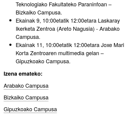
Teknologiako Fakultateko Paraninfoan –
Bizkaiko Campusa.
Ekainak 9, 10:00etatik 12:00etara Laskaray
Ikerketa Zentroa (Areto Nagusia) - Arabako
Campusa.
Ekainak 11, 10:00etatik 12:00etara Joxe Mari
Korta Zentroaren multimedia gelan –
Gipuzkoako Campusa.
Izena emateko:
Arabako Campusa
Bizkaiko Campusa
Gipuzkoako Campusa