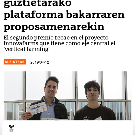
guztietarako
plataforma bakarraren
proposamenarekin
El segundo premio recae en el proyecto
Innovafarms que tiene como eje central el
‘vertical farming’
2019/04/12
ALBISTEAK