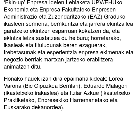
‘Ekin-up’ Enpresa Ideien Lehiaketa UPV/EHUko
Ekonomia eta Enpresa Fakultateko Enpresen
Administrazio eta Zuzendaritzako (EAZ) Graduko
ikasleen sormena, berrikuntza eta jarrera ekintzailea
garatzeko ekintzen esparruan kokatzen da, eta
ekintzailetza sustatzea du helburu; horretarako,
ikasleak eta tituludunak beren ezaguerak,
trebetasunak eta esperientzia enpresa ekimenak eta
negozio berriak martxan jartzeko erabiltzera
animatzen ditu.
Honako hauek izan dira epaimahaikideak: Lorea
Varona (Bic Gipuzkoa Berrilan), Eduardo Malagón
(ikastetxeko irakaslea) eta Itziar Azkue (ikastetxeko
Praktiketako, Enpresekiko Harremanetako eta
Euskarako dekanordea).