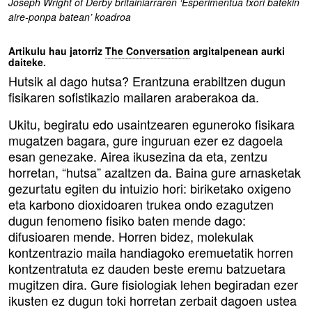
Joseph Wright of Derby britainiarraren ‘Esperimentua txori batekin
aire-ponpa batean’ koadroa
Artikulu hau jatorriz
The Conversation
argitalpenean aurki
daiteke.
Hutsik al dago hutsa? Erantzuna erabiltzen dugun
fisikaren sofistikazio mailaren araberakoa da.
Ukitu, begiratu edo usaintzearen eguneroko fisikara
mugatzen bagara, gure inguruan ezer ez dagoela
esan genezake. Airea ikusezina da eta, zentzu
horretan, “hutsa” azaltzen da. Baina gure arnasketak
gezurtatu egiten du intuizio hori: biriketako oxigeno
eta karbono dioxidoaren trukea ondo ezagutzen
dugun fenomeno fisiko baten mende dago:
difusioaren mende. Horren bidez, molekulak
kontzentrazio maila handiagoko eremuetatik horren
kontzentratuta ez dauden beste eremu batzuetara
mugitzen dira. Gure fisiologiak lehen begiradan ezer
ikusten ez dugun toki horretan zerbait dagoen ustea