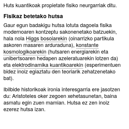
Huts kuantikoak propietate fisiko neurgarriak ditu.
Fisikaz betetako hutsa
Gaur egun badakigu hutsa lotuta dagoela fisika
modernoaren kontzeptu sakonenetako batzuekin,
hala nola
Higgs bosoiarekin
(oinarrizko partikula
askoren masaren arduraduna),
konstante
kosmologikoarekin
(hutsaren energiarekin eta
unibertsoaren hedapen azeleratuarekin lotzen da)
eta
elektrodinamika kuantikoarekin
(esperimentuen
bidez inoiz egiaztatu den teoriarik zehatzenetako
bat).
Ibilbide historikoak ironia interesgarria ere jasotzen
du: Aristoteles oker zegoen xehetasunetan, baina
asmatu egin zuen mamian. Hutsa ez zen inoiz
ezerez hutsa izan.