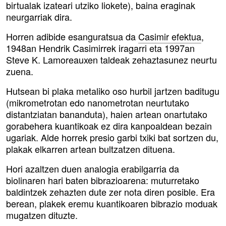
birtualak izateari utziko liokete), baina eraginak
neurgarriak dira.
Horren adibide esanguratsua da
Casimir efektua
,
1948an Hendrik Casimirrek iragarri eta 1997an
Steve K. Lamoreauxen taldeak zehaztasunez neurtu
zuena.
Hutsean bi plaka metaliko oso hurbil jartzen baditugu
(mikrometrotan edo nanometrotan neurtutako
distantziatan bananduta), haien artean onartutako
gorabehera kuantikoak ez dira kanpoaldean bezain
ugariak. Alde horrek presio garbi txiki bat sortzen du,
plakak elkarren artean bultzatzen dituena.
Hori azaltzen duen analogia erabilgarria da
biolinaren hari baten bibrazioarena: muturretako
baldintzek zehazten dute zer nota diren posible. Era
berean, plakek eremu kuantikoaren bibrazio moduak
mugatzen dituzte.