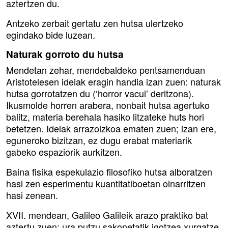
aztertzen du.
Antzeko zerbait gertatu zen hutsa ulertzeko
egindako bide luzean.
Naturak gorroto du hutsa
Mendetan zehar, mendebaldeko pentsamenduan
Aristotelesen ideiak eragin handia izan zuen: naturak
hutsa gorrotatzen du (‘
horror vacui
’ deritzona).
Ikusmolde horren arabera, nonbait hutsa agertuko
balitz, materia berehala hasiko litzateke huts hori
betetzen. Ideiak arrazoizkoa ematen zuen; izan ere,
eguneroko bizitzan, ez dugu erabat materiarik
gabeko espaziorik aurkitzen.
Baina fisika espekulazio filosofiko hutsa alboratzen
hasi zen esperimentu kuantitatiboetan oinarritzen
hasi zenean.
XVII. mendean, Galileo Galileik arazo praktiko bat
aztertu zuen: ura putzu sakonetatik igotzea xurgatze