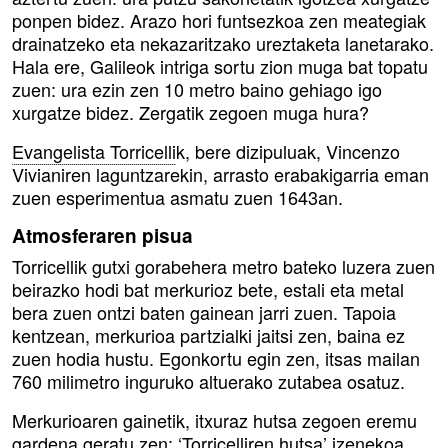
ponpen bidez. Arazo hori funtsezkoa zen meategiak
drainatzeko eta nekazaritzako ureztaketa lanetarako.
Hala ere, Galileok intriga sortu zion muga bat topatu
zuen: ura ezin zen 10 metro baino gehiago igo
xurgatze bidez. Zergatik zegoen muga hura?
Evangelista Torricelli
k, bere dizipuluak, Vincenzo
Vivianiren laguntzarekin, arrasto erabakigarria eman
zuen esperimentua asmatu zuen 1643an.
Atmosferaren pisua
Torricellik gutxi gorabehera metro bateko luzera zuen
beirazko hodi bat merkurioz bete, estali eta metal
bera zuen ontzi baten gainean jarri zuen. Tapoia
kentzean, merkurioa partzialki jaitsi zen, baina ez
zuen hodia hustu. Egonkortu egin zen, itsas mailan
760 milimetro inguruko altuerako zutabea osatuz.
Merkurioaren gainetik, itxuraz hutsa zegoen eremu
gardena geratu zen: ‘
Torricelliren hutsa
’ izenekoa.