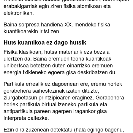
erabakigarriak egin ziren fisika atomikoan eta
elektronikan.
Baina sorpresa handiena XX. mendeko fisika
kuantikoarekin iritsi zen.
Huts kuantikoa ez dago hutsik
Fisika klasikoan, hutsa materiarik eza bezala
ulertzen da. Baina eremuen teoria kuantikoak
unibertsoa betetzen duten oinarrizko eremuen
energia txikieneko egoera
gisa deskribatzen du.
Partikula errealik ez dagoenean ere, eremu horiek
gorabehera saihestezinak izaten dituzte,
ziurgabetasun printzipioaren
eraginez. Gorabehera
horiek partikula birtual izeneko partikula eta
antipartikula pareen agerpen iragankor gisa
interpreta daitezke.
Ezin dira zuzenean detektatu (hala egingo bagenu,