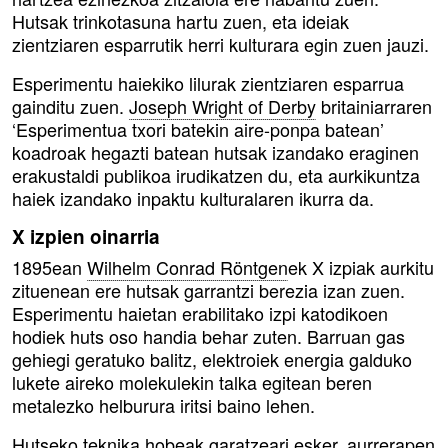
Hutsak trinkotasuna hartu zuen, eta ideiak
zientziaren esparrutik herri kulturara egin zuen jauzi.
Esperimentu haiekiko lilurak zientziaren esparrua
gainditu zuen.
Joseph Wright of Derby
britainiarraren
‘Esperimentua txori batekin aire-ponpa batean’
koadroak hegazti batean hutsak izandako eraginen
erakustaldi publikoa irudikatzen du, eta aurkikuntza
haiek izandako inpaktu kulturalaren ikurra da.
X izpien oinarria
1895ean
Wilhelm Conrad Röntgen
ek X izpiak aurkitu
zituenean ere hutsak garrantzi berezia izan zuen.
Esperimentu haietan erabilitako izpi katodikoen
hodiek huts oso handia behar zuten. Barruan gas
gehiegi geratuko balitz, elektroiek energia galduko
lukete aireko molekulekin talka egitean beren
metalezko helburura iritsi baino lehen.
Hutseko teknika hobeak garatzeari esker, aurrerapen