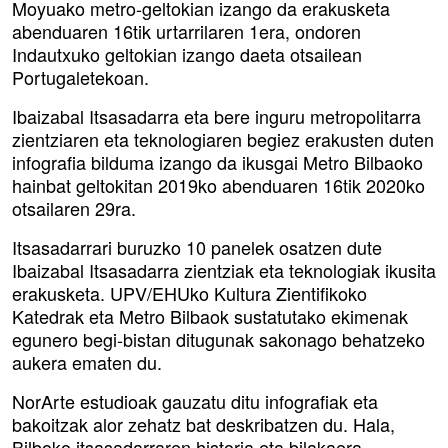
Moyuako metro-geltokian izango da erakusketa
abenduaren 16tik urtarrilaren 1era, ondoren
Indautxuko geltokian izango daeta otsailean
Portugaletekoan.
Ibaizabal Itsasadarra eta bere inguru metropolitarra
zientziaren eta teknologiaren begiez erakusten duten
infografia bilduma izango da ikusgai Metro Bilbaoko
hainbat geltokitan 2019ko abenduaren 16tik 2020ko
otsailaren 29ra.
Itsasadarrari buruzko 10 panelek osatzen dute
Ibaizabal Itsasadarra zientziak eta teknologiak ikusita
erakusketa. UPV/EHUko Kultura Zientifikoko
Katedrak eta Metro Bilbaok sustatutako ekimenak
egunero begi-bistan ditugunak sakonago behatzeko
aukera ematen du.
NorArte estudioak gauzatu ditu infografiak eta
bakoitzak alor zehatz bat deskribatzen du. Hala,
Bilboko itsasadarraren historia eta bilakaera,