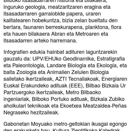
inguruko geologia, meatzaritzaren eragina eta
itsasadarraren garraiobide papera, uraren
kalitatearen hobekuntza, bizia zelan bueltatu den
bertara, faunaren berreskurapena, planktona, flora
eta hauen bilakaera Abran eta Metroaren eta
itsasadarren arteko harremana.
Infografien edukia hainbat adituren laguntzarekin
gauzatu da: UPV/EHUko Geodinamika, Estratigrafia
eta Paleontologia, Landare Biologia eta Ekologia, eta
baita Zoologia eta Animalien Zelulen Biologia
sailetako ikertzaileak, AZTI Tecnaliakoak, Energiaren
Euskal Erakundeko adituak (EEE), Bilbao Bizkaia Ur
Partzuergoko ikertzaileak, Metro Bilbaoko
ingeniariak, Bilboko Portuko adituak, Bizkaia Zubiko
aholkulari teknikoak eta Ekoetxea Meatzaldea-Peñas
Negraseko hezitzaileak.
Gabonetan Moyuako metro-geltokian ikusgai egongo
den erakusketa hau, Kultura Zientifikoko Katedrak