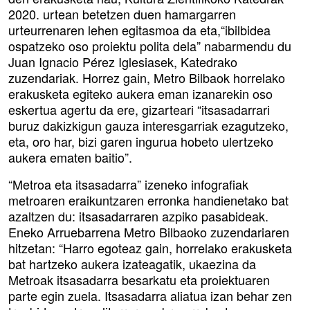
2020. urtean betetzen duen hamargarren
urteurrenaren lehen egitasmoa da eta,“ibilbidea
ospatzeko oso proiektu polita dela” nabarmendu du
Juan Ignacio Pérez Iglesiasek, Katedrako
zuzendariak. Horrez gain, Metro Bilbaok horrelako
erakusketa egiteko aukera eman izanarekin oso
eskertua agertu da ere, gizarteari “itsasadarrari
buruz dakizkigun gauza interesgarriak ezagutzeko,
eta, oro har, bizi garen ingurua hobeto ulertzeko
aukera ematen baitio”.
“Metroa eta itsasadarra” izeneko infografiak
metroaren eraikuntzaren erronka handienetako bat
azaltzen du: itsasadarraren azpiko pasabideak.
Eneko Arruebarrena Metro Bilbaoko zuzendariaren
hitzetan: “Harro egoteaz gain, horrelako erakusketa
bat hartzeko aukera izateagatik, ukaezina da
Metroak itsasadarra besarkatu eta proiektuaren
parte egin zuela. Itsasadarra aliatua izan behar zen