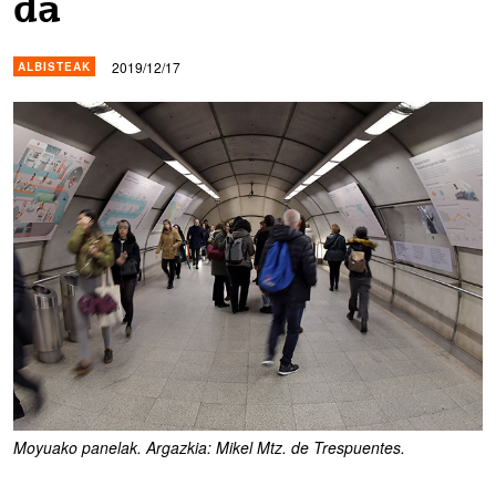
da
2019/12/17
ALBISTEAK
Moyuako panelak. Argazkia: Mikel Mtz. de Trespuentes.