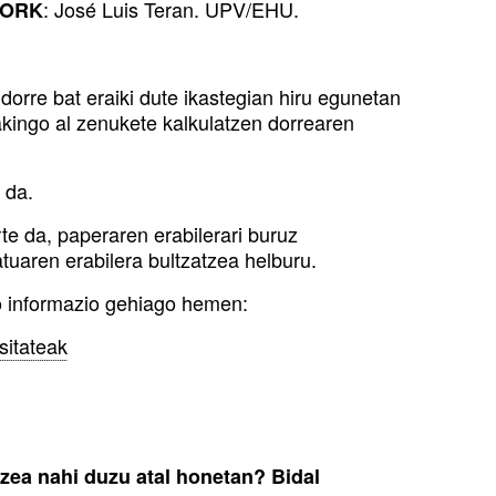
: José Luis Teran. UPV/EHU.
ORK
orre bat eraiki dute ikastegian hiru egunetan
akingo al zenukete kalkulatzen dorrearen
 da.
te da, paperaren erabilerari buruz
tuaren erabilera bultzatzea helburu.
o informazio gehiago hemen:
sitateak
tzea nahi duzu atal honetan? Bidal