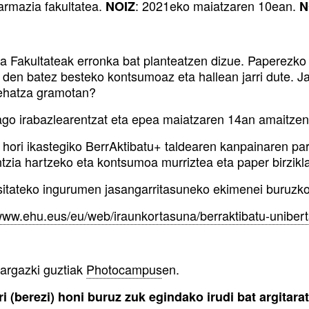
Farmazia fakultatea.
: 2021eko maiatzaren 10ean.
NOIZ
N
a Fakultateak erronka bat planteatzen dizue. Paperezko d
i den batez besteko kontsumoaz eta hallean jarri dute. J
ehatza gramotan?
ago irabazlearentzat eta epea maiatzaren 14an amaitzen
 hori ikastegiko BerrAktibatu+ taldearen kanpainaren par
tzia hartzeko eta kontsumoa murriztea eta paper birzikla
sitateko ingurumen jasangarritasuneko ekimenei buruzk
/www.ehu.eus/eu/web/iraunkortasuna/berraktibatu-unibert
 argazki guztiak
Photocampus
en.
i (berezi) honi buruz zuk egindako irudi bat argitara