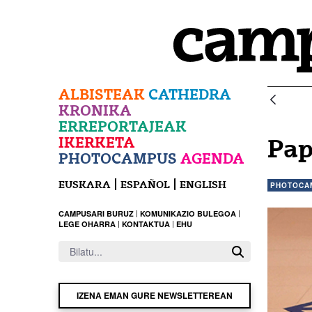
Eduki nagusira joan
ALBISTEAK
CATHEDRA
KRONIKA
ERREPORTAJEAK
IKERKETA
Pap
PHOTOCAMPUS
AGENDA
EUSKARA
ESPAÑOL
ENGLISH
PHOTOCA
CAMPUSARI BURUZ
KOMUNIKAZIO BULEGOA
LEGE OHARRA
KONTAKTUA
EHU
IZENA EMAN GURE NEWSLETTEREAN