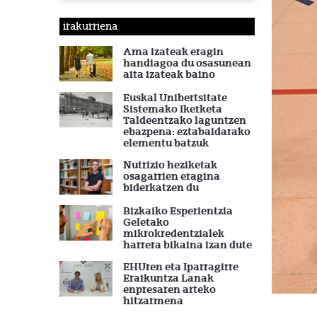
irakurriena
Ama izateak eragin
handiagoa du osasunean
aita izateak baino
Euskal Unibertsitate
Sistemako Ikerketa
Taldeentzako laguntzen
ebazpena: eztabaidarako
elementu batzuk
Nutrizio heziketak
osagarrien eragina
biderkatzen du
Bizkaiko Esperientzia
Geletako
mikrokredentzialek
harrera bikaina izan dute
EHUren eta Iparragirre
Eraikuntza Lanak
enpresaren arteko
hitzarmena