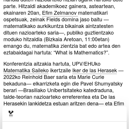
parte. Hitzaldi akademikoez gainera, asteartean,
ekainaren 20an,
Efim Zelmanov
matematikari
ospetsuak, zeinak Fields domina jaso baitu —
matematikako aurkikuntza bikainak aintzatesten
dituen nazioarteko saria—, publiko guztientzako
moduko hitzaldia (Bizkaia Aretoan, 11:00etan)
emango du, matematika zientzia bat edo artea den
eztabaidagai hartuta: “What is Mathematics?”.
Konferentzia aitzakia hartuta, UPV/EHUko
Matematika Saileko
ikertzaile
Iker de las Herasek
—
2022ko Reinhold Baer saria eta Marie Curie
bekaduna— elkarrizketa egin die Pavel Shumyatsky
berari —Brasiliako Unibertsitateko katedraduna,
talde-teorian nazioarteko erreferentea eta De las
Herasekin lankidetza estuan aritzen dena— eta Efim
Zelmanov irakasleari —Txinako Hegoaldeko Zientzia
eta Teknologiako Unibertsitateko katedraduna
(SUSTech) eta talde-teoriaren arloan munduan den