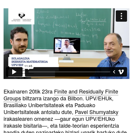
Ekainaren 20tik 23ra
Finite and Residually Finite
Groups
biltzarra izango da Bilbon. UPV/EHUk,
Brasiliako Unibertsitateak eta Paduako
Unibertsitateak antolatu dute,
Pavel Shumyatsky
irakaslearen omenez —gaur egun UPV/EHUko
irakasle bisitaria—, eta talde-teorian esperientzia
handia duten nazioarteko hizlari ugarik hartuko dute