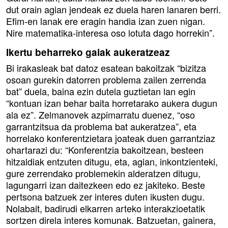
dut orain agian jendeak ez duela haren lanaren berri.
Efim-en lanak ere eragin handia izan zuen nigan.
Nire matematika-interesa oso lotuta dago horrekin”.
Ikertu beharreko gaiak aukeratzeaz
Bi irakasleak bat datoz esatean bakoitzak “bizitza
osoan gurekin datorren problema zailen zerrenda
bat” duela, baina ezin dutela guztietan lan egin
“kontuan izan behar baita horretarako aukera dugun
ala ez”. Zelmanovek azpimarratu duenez, “oso
garrantzitsua da problema bat aukeratzea”, eta
horrelako konferentzietara joateak duen garrantziaz
ohartarazi du: “Konferentzia bakoitzean, besteen
hitzaldiak entzuten ditugu, eta, agian, inkontzienteki,
gure zerrendako problemekin alderatzen ditugu,
lagungarri izan daitezkeen edo ez jakiteko. Beste
pertsona batzuek zer interes duten ikusten dugu.
Nolabait, badirudi elkarren arteko interakzioetatik
sortzen direla interes komunak. Batzuetan, gainera,